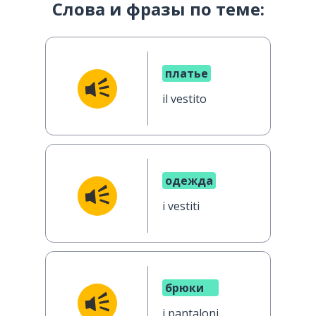
Слова и фразы по теме:
платье
il vestito
одежда
i vestiti
брюки
i pantaloni