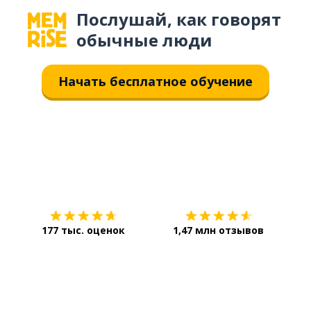
Послушай, как говорят
обычные люди
Начать бесплатное обучение
Загрузить из
App Store
Уст
177 тыс. оценок
1,47 млн отзывов