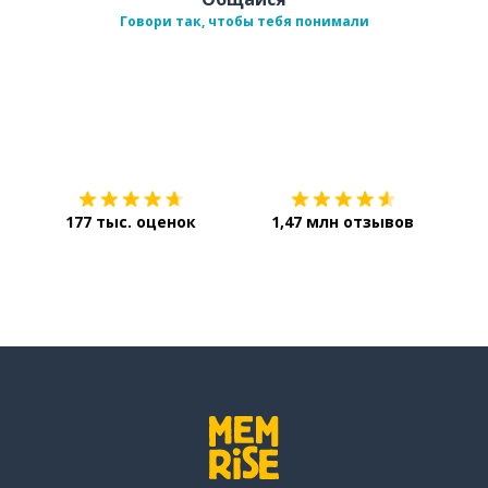
Говори так, чтобы тебя понимали
Загрузить из
App Store
Уст
177 тыс. оценок
1,47 млн отзывов