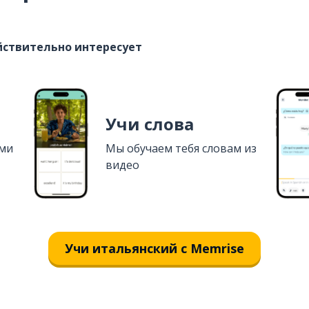
ействительно интересует
Учи слова
ями
Мы обучаем тебя словам из
видео
Учи итальянский с Memrise