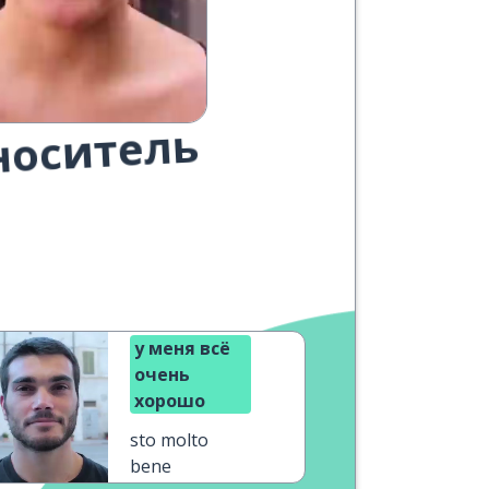
носитель
у меня всё
очень
хорошо
sto molto
bene