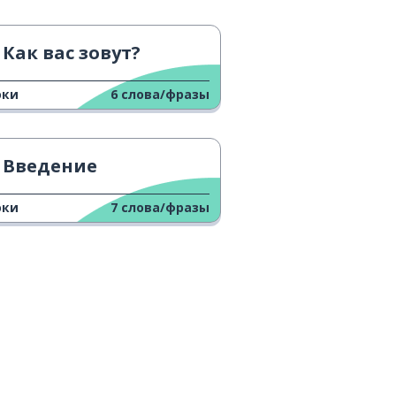
Как вас зовут?
оки
6
слова/фразы
Введение
оки
7
слова/фразы