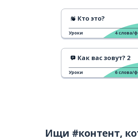
Кто это?
Уроки
4
слова/
Как вас зовут? 2
Уроки
6
слова/
Ищи #контент, ко