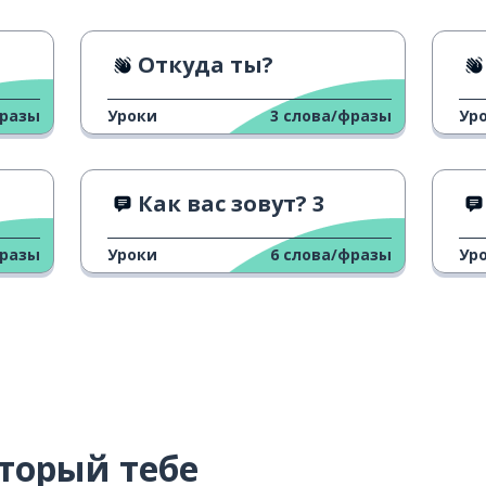
Откуда ты?
фразы
Уроки
3
слова/фразы
Ур
Как вас зовут? 3
фразы
Уроки
6
слова/фразы
Ур
торый тебе