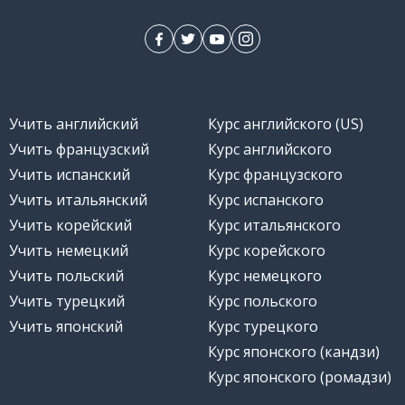
Учить английский
Курс английского (US)
Учить французский
Курс английского
Учить испанский
Курс французского
Учить итальянский
Курс испанского
Учить корейский
Курс итальянского
Учить немецкий
Курс корейского
Учить польский
Курс немецкого
Учить турецкий
Курс польского
Учить японский
Курс турецкого
Курс японского (кандзи)
Курс японского (ромадзи)