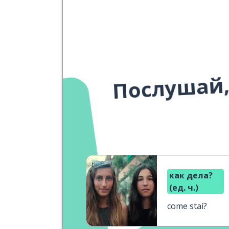
Послушай,
как дела?
(ед. ч.)
come stai?