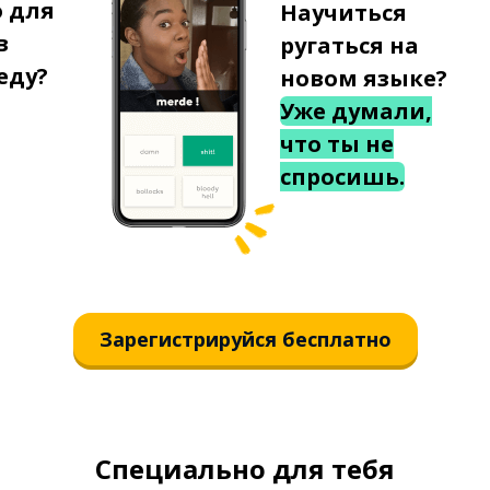
о для
Научиться
в
ругаться на
еду?
новом языке?
Уже думали,
что ты не
спросишь.
Зарегистрируйся бесплатно
Специально для тебя