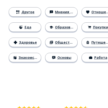
Другое
Мнения и убеждения
Отношения
Еда
Образование
Покупк
Здоровье
Общество
Путешествия
Знакомство
Основы
Работа
Загрузить из
App Store
Уст