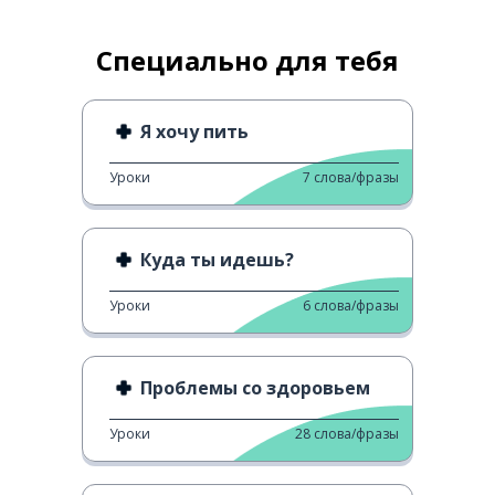
Специально для тебя
Я хочу пить
Уроки
7
слова/фразы
Куда ты идешь?
Уроки
6
слова/фразы
Проблемы со здоровьем
Уроки
28
слова/фразы