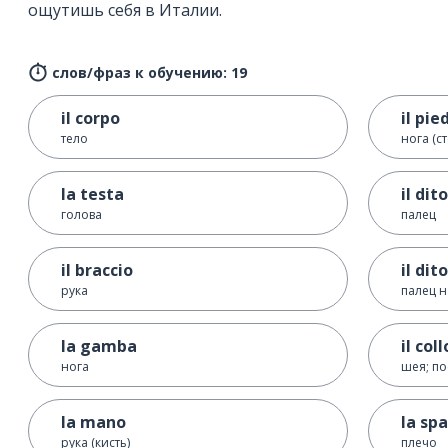
ощутишь себя в Италии.
слов/фраз к обучению: 19
il corpo
il pie
тело
нога (с
la testa
il dito
голова
палец
il braccio
il dit
рука
палец н
la gamba
il coll
нога
шея; п
la mano
la spa
рука (кисть)
плечо