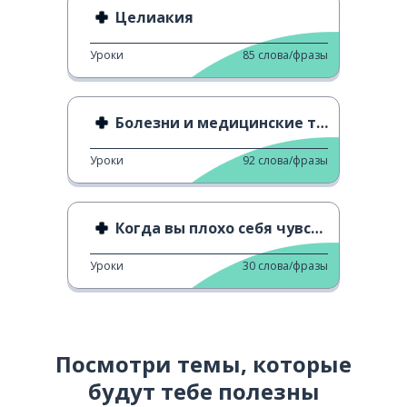
Целиакия
Уроки
85
слова/фразы
Болезни и медицинские термины
Уроки
92
слова/фразы
Когда вы плохо себя чувствуете
Уроки
30
слова/фразы
Посмотри темы, которые
будут тебе полезны