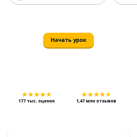
Начать урок
Загрузить из
App Store
Уст
177 тыс. оценок
1,47 млн отзывов