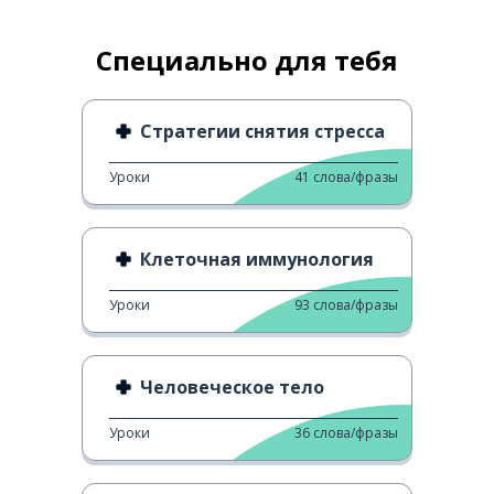
Специально для тебя
Стратегии снятия стресса
Уроки
41
слова/фразы
Клеточная иммунология
Уроки
93
слова/фразы
Человеческое тело
Уроки
36
слова/фразы