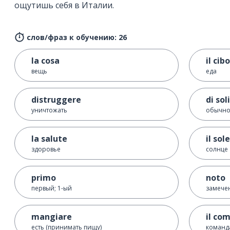
ощутишь себя в Италии.
слов/фраз к обучению: 26
la cosa
il cibo
вещь
еда
distruggere
di sol
уничтожать
обычно;
la salute
il sole
здоровье
солнце
primo
noto
первый; 1-ый
замече
mangiare
il co
есть (принимать пищу)
команд