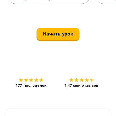
Начать урок
Загрузить из
App Store
Уст
177 тыс. оценок
1,47 млн отзывов