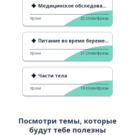
Медицинское обследование
Уроки
25
слова/фразы
Питание во время беременности
Уроки
21
слова/фразы
Части тела
Уроки
19
слова/фразы
Посмотри темы, которые
будут тебе полезны