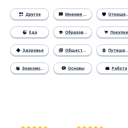
Другое
Мнения и убеждения
Отношения
Еда
Образование
Покупк
Здоровье
Общество
Путешествия
Знакомство
Основы
Работа
Загрузить из
App Store
Уст