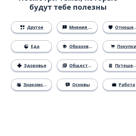
будут тебе полезны
Другое
Мнения и убеждения
Отношения
Еда
Образование
Покупк
Здоровье
Общество
Путешествия
Знакомство
Основы
Работа
Загрузить из
App Store
Уст