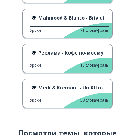
Mahmood & Blanco - Brividi
Уроки
71
слова/фразы
Реклама - Кофе по-моему
Уроки
13
слова/фразы
Merk & Kremont - Un Altro Mondo
Уроки
50
слова/фразы
Посмотри темы, которые