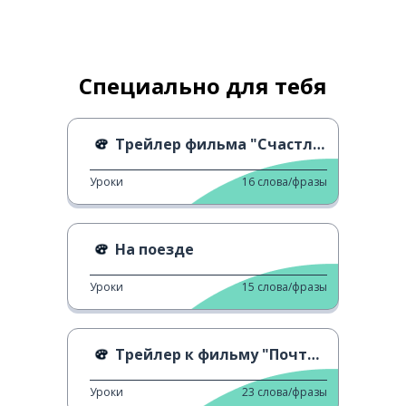
Специально для тебя
Трейлер фильма "Счастливый Лазарь"
Уроки
16
слова/фразы
На поезде
Уроки
15
слова/фразы
Трейлер к фильму "Почтальон"
Уроки
23
слова/фразы