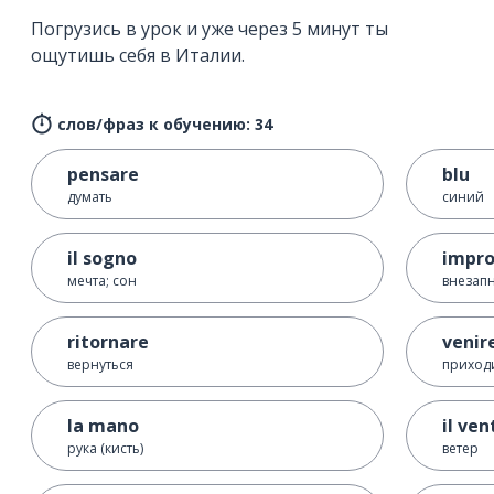
Погрузись в урок и уже через 5 минут ты
ощутишь себя в Италии.
слов/фраз к обучению: 34
pensare
blu
думать
синий
il sogno
impro
мечта; сон
внезап
ritornare
venir
вернуться
приход
la mano
il ven
рука (кисть)
ветер