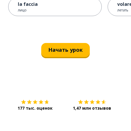
la faccia
volar
лицо
летать
Начать урок
Загрузить из
App Store
Уст
177 тыс. оценок
1,47 млн отзывов