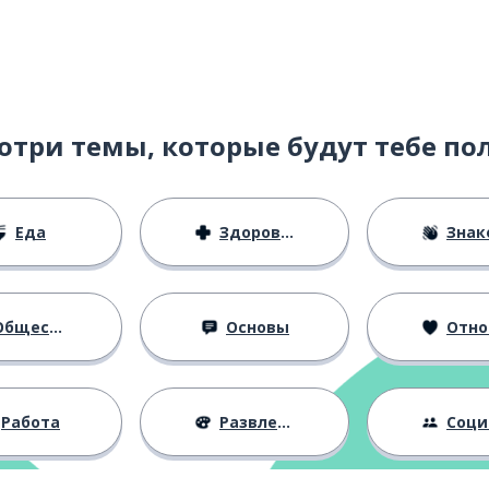
отри темы, которые будут тебе по
Еда
Здоровье
Знаком
бщество
Основы
Отноше
Работа
Развлечения
Социальная 