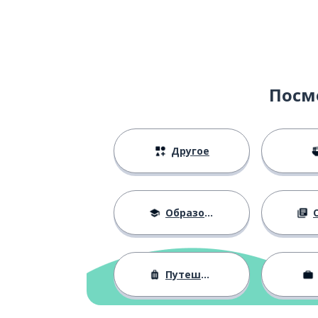
Посм
Другое
Образование
О
Путешествия