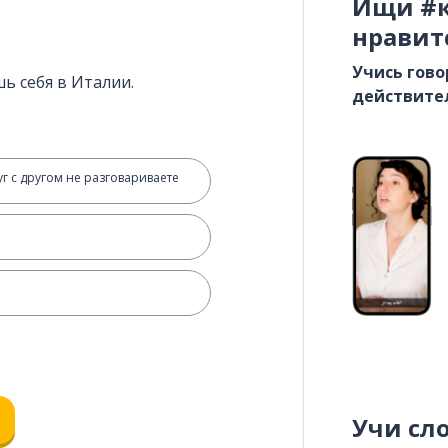
Ищи #к
нравит
Учись гово
ь себя в Италии.
действите
уг с другом не разговариваете
Учи сл