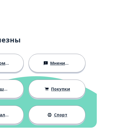
лезны
ство
Мнения и убеждения
ния
Покупки
жизнь
Спорт