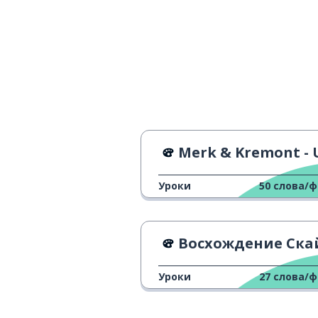
Merk & Kremont - Un Altro Mon
Уроки
50
слова/
Восхождение Скайуокера - трей
Уроки
27
слова/