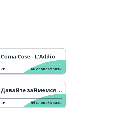
Coma Cose - L'Addio
оки
66
слова/фразы
Давайте займемся спортом!
оки
99
слова/фразы