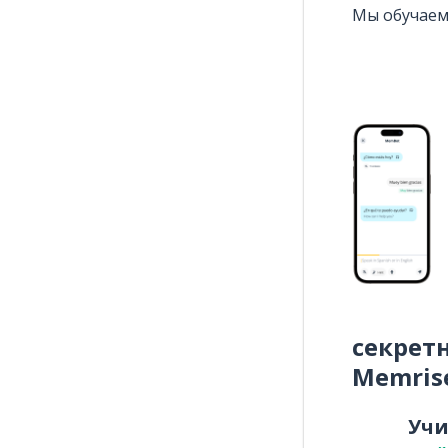
Мы обучаем
секрет
Memris
Уч