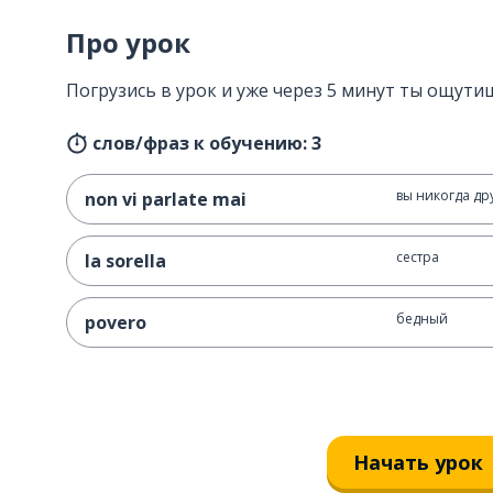
Про урок
Погрузись в урок и уже через 5 минут ты ощутиш
слов/фраз к обучению: 3
вы никогда др
non vi parlate mai
сестра
la sorella
бедный
povero
Начать урок