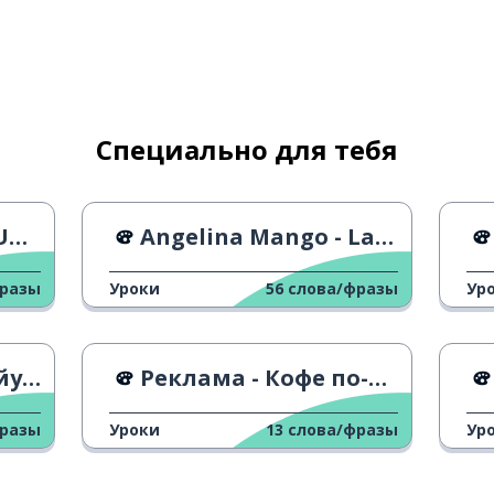
Специально для тебя
do
Angelina Mango - La noia
фразы
Уроки
56
слова/фразы
Ур
лер
Реклама - Кофе по-моему
фразы
Уроки
13
слова/фразы
Ур