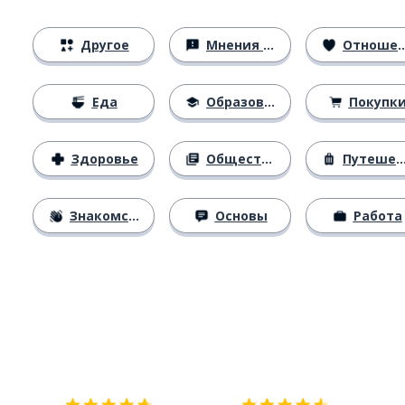
Другое
Мнения и убеждения
Отношения
Еда
Образование
Покупк
Здоровье
Общество
Путешествия
Знакомство
Основы
Работа
Загрузить из
App Store
Уст