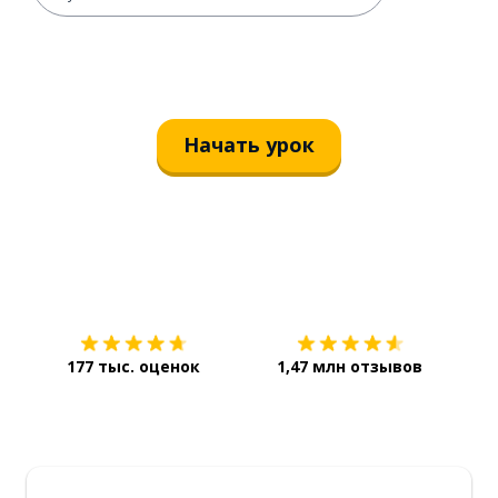
Начать урок
Загрузить из
App Store
Уст
177 тыс. оценок
1,47 млн отзывов