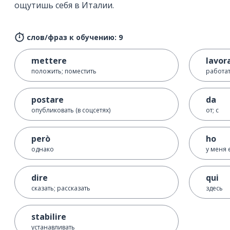
ощутишь себя в Италии.
слов/фраз к обучению: 9
mettere
lavor
положить; поместить
работа
postare
da
опубликовать (в соцсетях)
от; с
però
ho
однако
у меня 
dire
qui
сказать; рассказать
здесь
stabilire
устанавливать