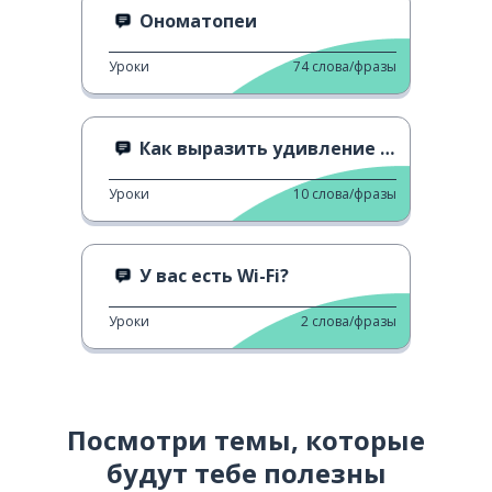
Ономатопеи
Уроки
74
слова/фразы
Как выразить удивление на итальянском
Уроки
10
слова/фразы
У вас есть Wi-Fi?
Уроки
2
слова/фразы
Посмотри темы, которые
будут тебе полезны