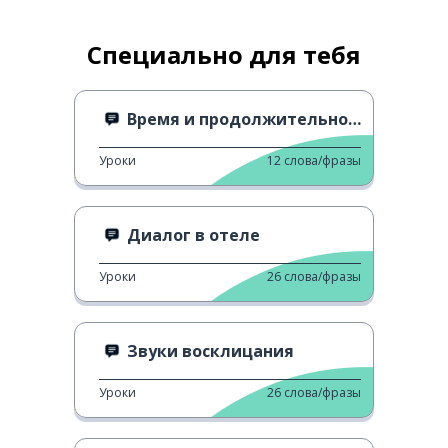
Специально для тебя
Время и продолжительность 1
Уроки
12
слова/фразы
Диалог в отеле
Уроки
26
слова/фразы
Звуки восклицания
Уроки
26
слова/фразы