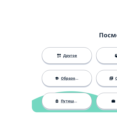
Посм
Другое
Образование
О
Путешествия