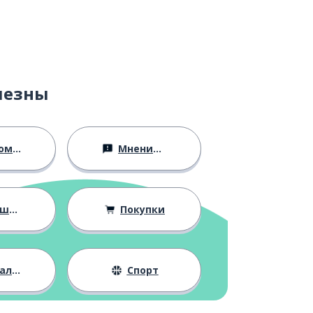
лезны
ство
Мнения и убеждения
ния
Покупки
жизнь
Спорт