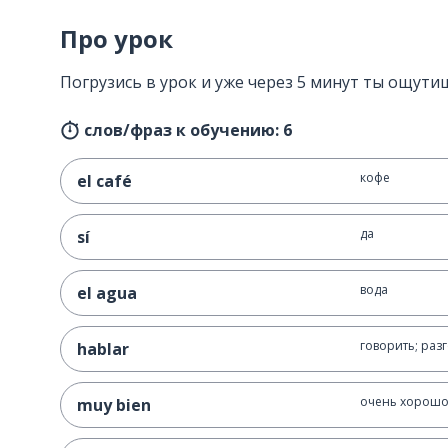
Про урок
Погрузись в урок и уже через 5 минут ты ощутиш
слов/фраз к обучению: 6
кофе
el café
да
sí
вода
el agua
говорить; раз
hablar
очень хорош
muy bien