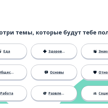
отри темы, которые будут тебе по
Еда
Здоровье
Знаком
бщество
Основы
Отноше
Работа
Развлечения
Социальная 