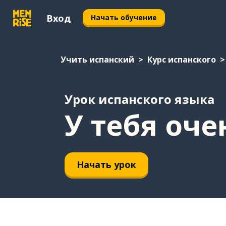
Вход
Начать обучение
Учить испанский
Курс испанского
Урок испанского языка
У тебя оч
Начать урок