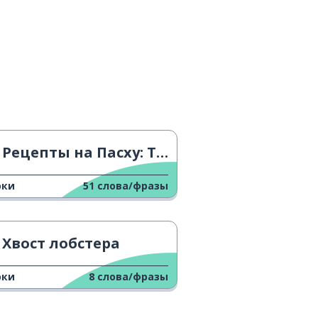
Рецепты на Пасху: Торрихас
оки
51
слова/фразы
Хвост лобстера
оки
8
слова/фразы