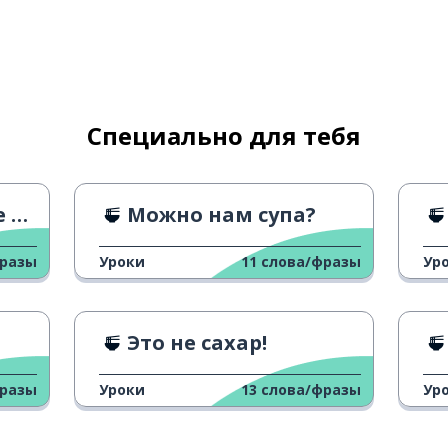
Специально для тебя
н?
Можно нам супа?
фразы
Уроки
11
слова/фразы
Ур
Это не сахар!
фразы
Уроки
13
слова/фразы
Ур