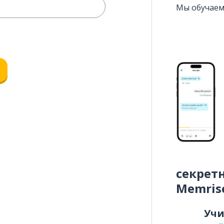
Мы обучаем
секрет
Memris
Уч