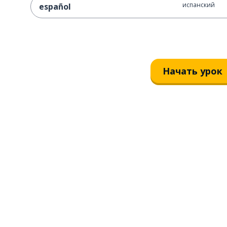
испанский
español
Начать урок