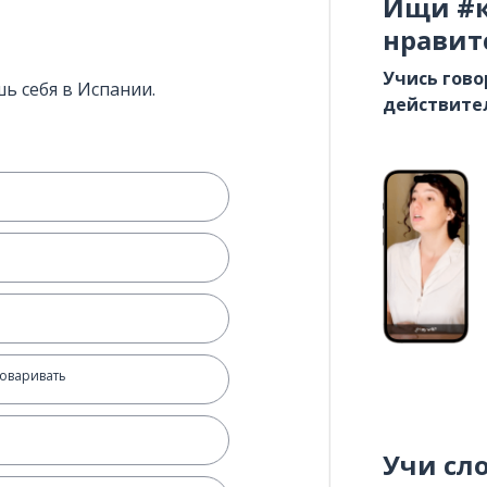
Ищи #к
нравит
Учись гово
ь себя в Испании.
действите
говаривать
о
Учи сл