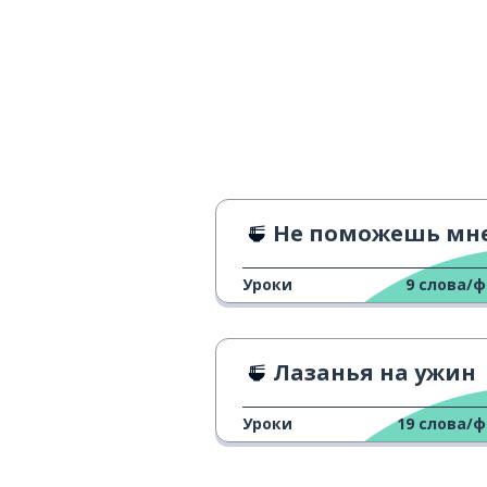
Не поможешь мне приготовить ужи
Уроки
9
слова/
Лазанья на ужин
Уроки
19
слова/