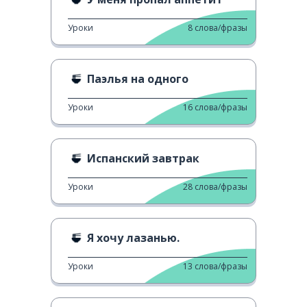
Уроки
8
слова/фразы
Паэлья на одного
Уроки
16
слова/фразы
Испанский завтрак
Уроки
28
слова/фразы
Я хочу лазанью.
Уроки
13
слова/фразы