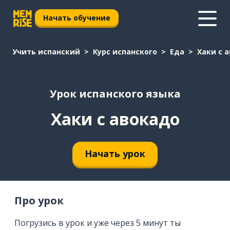
Начать обучение
Учить испанский
Курс испанского
Еда
Хаки с 
Урок испанского языка
Хаки с авокадо
Начать урок
Про урок
Погрузись в урок и уже через 5 минут ты