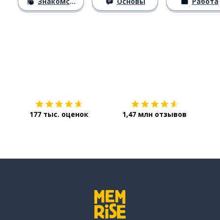
Знакомство
Основы
Работа
Загрузить из
App Store
Уст
177 тыс. оценок
1,47 млн отзывов