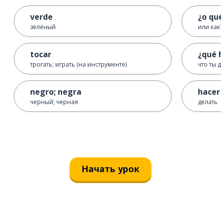
verde
¿o qu
зелёный
или как
tocar
¿qué 
трогать; играть (на инструменте)
что ты 
negro; negra
hacer
черный; черная
делать
Начать урок