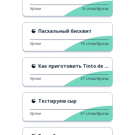
Уроки
8
слова/фразы
Пасхальный бисквит
Уроки
76
слова/фразы
Как приготовить Tinto de Verano
Уроки
27
слова/фразы
Тестируем сыр
Уроки
67
слова/фразы