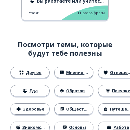
Вы работаете или учитесь?
Уроки
11
слова/фразы
Посмотри темы, которые
будут тебе полезны
Другое
Мнения и убеждения
Отношения
Еда
Образование
Покупк
Здоровье
Общество
Путешествия
Знакомство
Основы
Работа