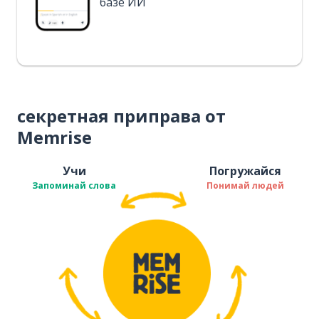
базе ИИ
секретная приправа от
Memrise
Учи
Погружайся
Запоминай слова
Понимай людей