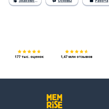
Знакомство
Основы
Работа
Загрузить из
App Store
Уст
177 тыс. оценок
1,47 млн отзывов