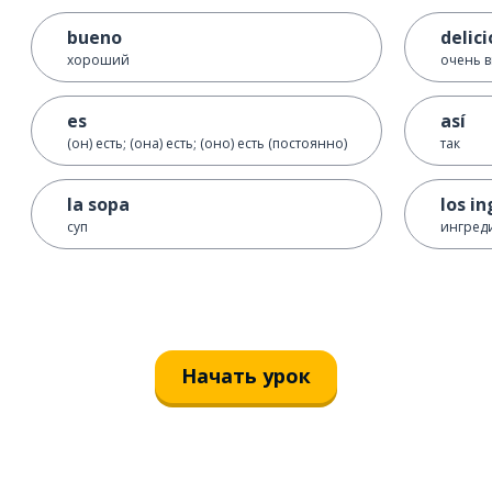
bueno
delic
хороший
очень 
es
así
(он) есть; (она) есть; (оно) есть (постоянно)
так
la sopa
los i
суп
ингред
Начать урок