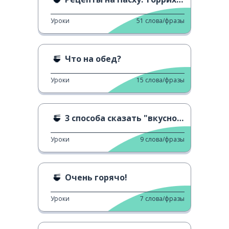
Уроки
51
слова/фразы
Что на обед?
Уроки
15
слова/фразы
3 способа сказать "вкусно" 2
Уроки
9
слова/фразы
Очень горячо!
Уроки
7
слова/фразы