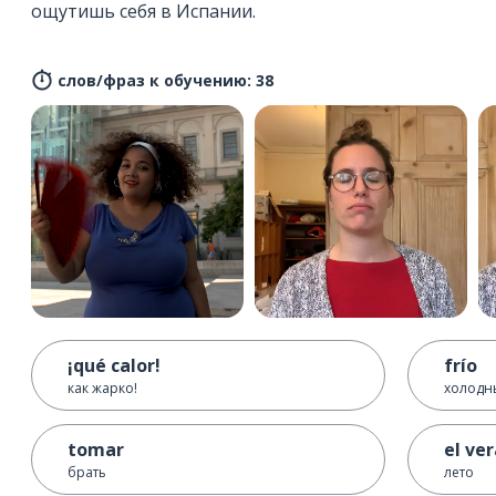
ощутишь себя в Испании.
слов/фраз к обучению: 38
¡qué calor!
frío
как жарко!
холодн
tomar
el ve
брать
лето