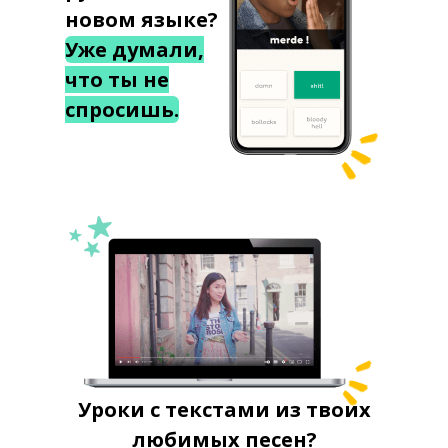
новом языке?
Уже думали,
что ты не
спросишь.
Уроки с текстами из твоих
любимых песен?