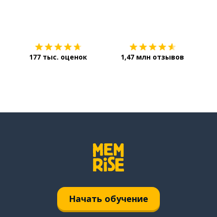
Загрузить из
App Store
Уст
177 тыс. оценок
1,47 млн отзывов
Начать обучение