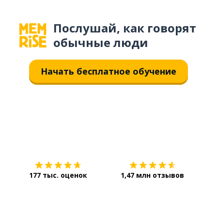
Послушай, как говорят
обычные люди
Начать бесплатное обучение
Загрузить из
App Store
Уст
177 тыс. оценок
1,47 млн отзывов