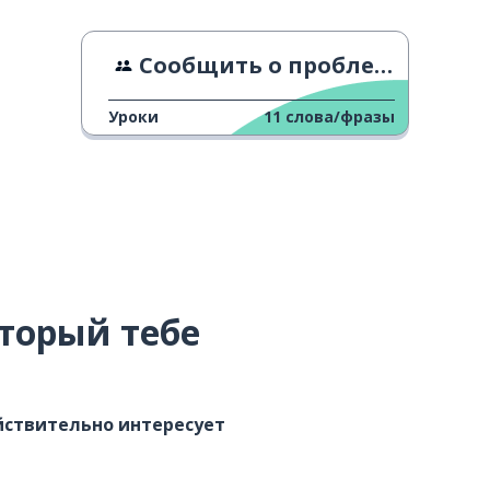
Сообщить о проблеме
Уроки
11
слова/фразы
торый тебе
ействительно интересует