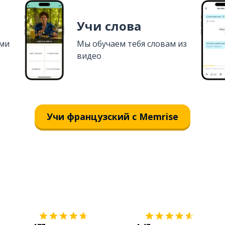
Учи слова
ями
Мы обучаем тебя словам из
видео
Учи французский с Memrise
Загрузить из
App Store