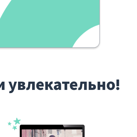
écrite ce matin
утром
и увлекательно!