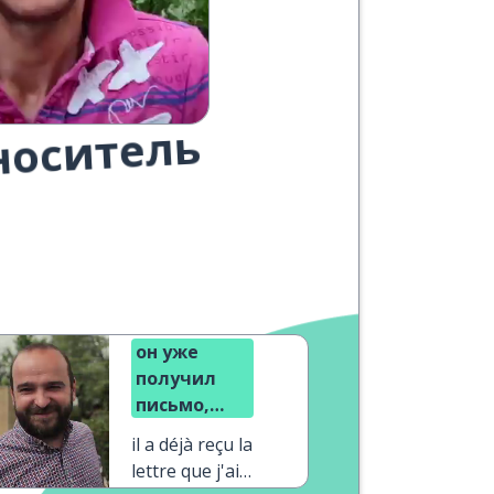
носитель
он уже
получил
письмо,
которое я
il a déjà reçu la
написал
lettre que j'ai
сегодня