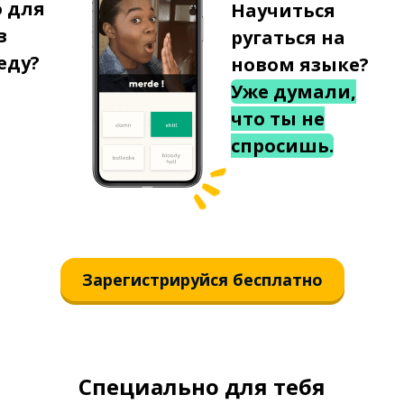
о для
Научиться
в
ругаться на
еду?
новом языке?
Уже думали,
что ты не
спросишь.
Зарегистрируйся бесплатно
Специально для тебя