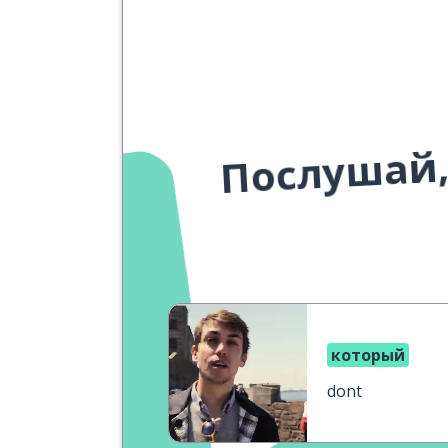
Послушай,
который
dont