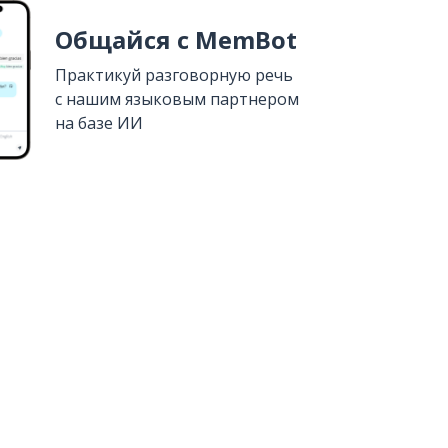
Общайся с MemBot
Практикуй разговорную речь
с нашим языковым партнером
на базе ИИ
Установить из
Google Play