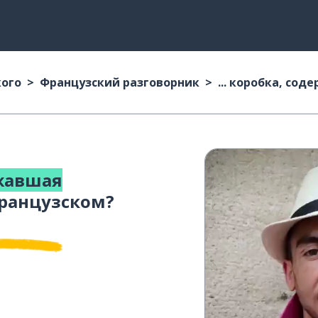
кого
Французский разговорник
... коробка, со
ржавшая
ранцузском?