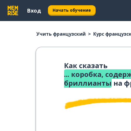
Вход
Начать обучение
Учить французский
Курс французс
Как сказать
... коробка, соде
бриллианты
на ф