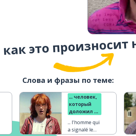
 как это произносит 
Слова и фразы по теме:
... человек,
который
доложил о
проблеме
... l'homme qui
a signalé le