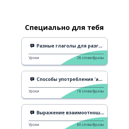
Специально для тебя
Разные глаголы для разговора о чувствах
Уроки
28
слова/фразы
Способы употребления 'avoir' 1
Уроки
18
слова/фразы
Выражение взаимоотношений
Уроки
80
слова/фразы