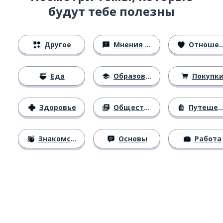
будут тебе полезны
Другое
Мнения и убеждения
Отношения
Еда
Образование
Покупк
Здоровье
Общество
Путешествия
Знакомство
Основы
Работа
Загрузить из
App Store
Уст