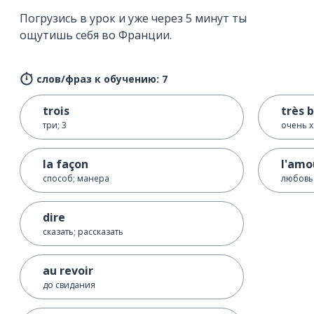
Погрузись в урок и уже через 5 минут ты
ощутишь себя во Франции.
слов/фраз к обучению: 7
trois
très 
три; 3
очень 
la façon
l'amo
способ; манера
любовь
dire
сказать; рассказать
au revoir
до свидания