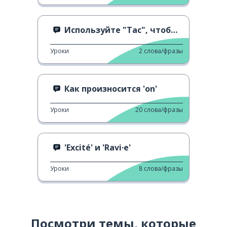
Используйте "Tac", чтобы сказать, "готово"
Уроки
2
слова/фразы
Как произносится 'on'
Уроки
20
слова/фразы
'Excité' и 'Ravi·e'
Уроки
8
слова/фразы
Посмотри темы, которые