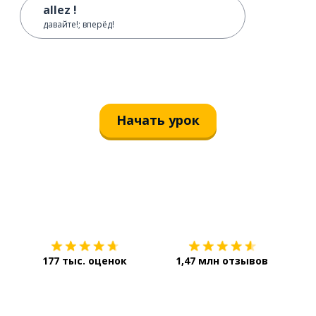
allez !
давайте!; вперёд!
Начать урок
Загрузить из
App Store
Уст
177 тыс. оценок
1,47 млн отзывов