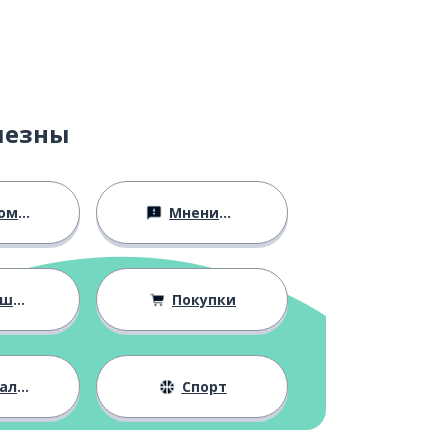
лезны
ство
Мнения и убеждения
ния
Покупки
жизнь
Спорт