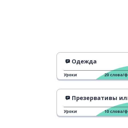
Одежда
Уроки
20
слова/
Презервативы или консерва
Уроки
10
слова/