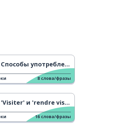
Способы употребления 'ça te plaît ?' 2
оки
8
слова/фразы
'Visiter' и 'rendre visite' 2
оки
16
слова/фразы