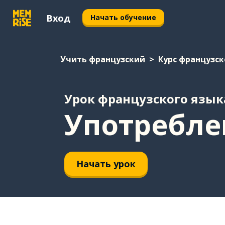
Вход
Начать обучение
Учить французский
Курс французск
Урок французского язык
Употреблен
Начать урок