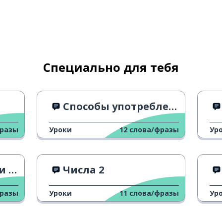
Специально для тебя
Способы употребления "de rien" 2
фразы
Уроки
12
слова/фразы
Ур
нты
Числа 2
фразы
Уроки
11
слова/фразы
Ур