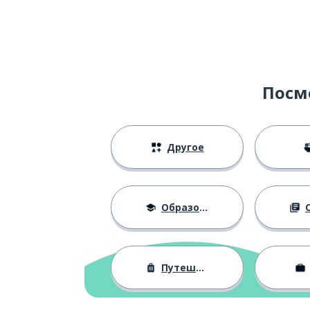
Посм
Другое
Образование
О
Путешествия