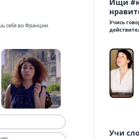
Ищи #к
нравит
Учись гово
шь себя во Франции.
действите
Учи сл
азать