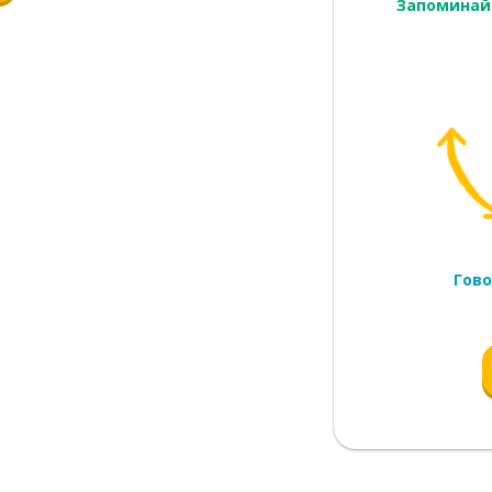
Запоминай
ый
голова
Гово
ет?