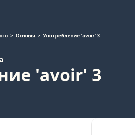
ого
Основы
Употребление 'avoir' 3
а
ие 'avoir' 3