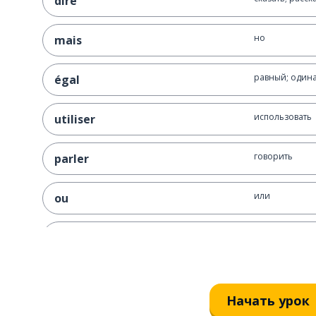
dire
но
mais
равный; один
égal
использовать
utiliser
говорить
parler
или
ou
объяснить
expliquer
например
par exemple
Начать урок
да