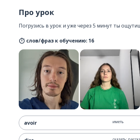
Про урок
Погрузись в урок и уже через 5 минут ты ощути
слов/фраз к обучению: 16
иметь
avoir
сказать; расск