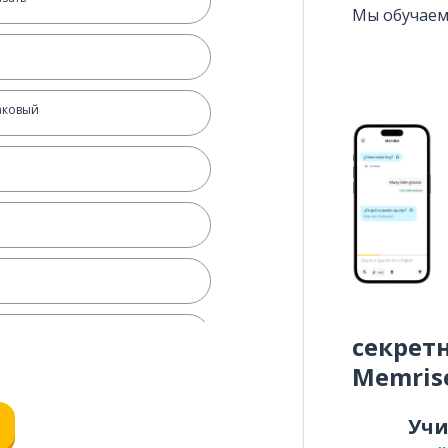
Мы обучаем
аковый
секрет
Memris
Уч