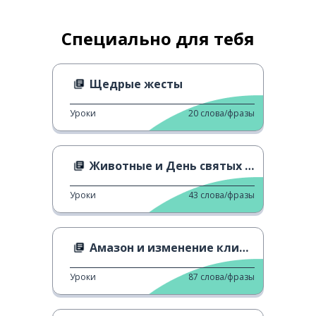
Специально для тебя
Щедрые жесты
Уроки
20
слова/фразы
Животные и День святых Невинных Младенцев
Уроки
43
слова/фразы
Амазон и изменение климата
Уроки
87
слова/фразы