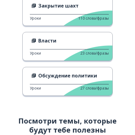
Закрытие шахт
Уроки
110
слова/фразы
Власти
Уроки
23
слова/фразы
Обсуждение политики
Уроки
27
слова/фразы
Посмотри темы, которые
будут тебе полезны