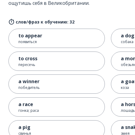
ощутишь себя в Великобритании.
слов/фраз к обучению: 32
to appear
a dog
появиться
собака
to cross
a mo
пересечь
обезья
a winner
a goa
победитель
коза
a race
a hor
гонка; раса
лошадь
a pig
a sna
свинья
змея