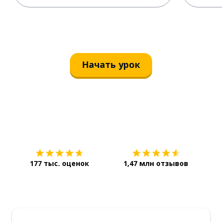
Начать урок
Загрузить из
App Store
Уст
177 тыс. оценок
1,47 млн отзывов