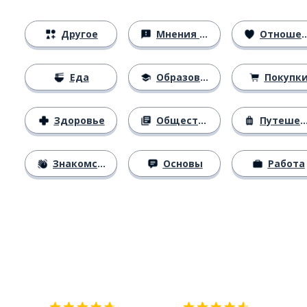
Другое
Мнения и убеждения
Отношения
Еда
Образование
Покупк
Здоровье
Общество
Путешествия
Знакомство
Основы
Работа
Загрузить из
App Store
Уст