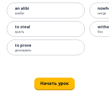
an alibi
nowh
алиби
нигде
to steal
witho
красть
без
to prove
доказывать
Начать урок