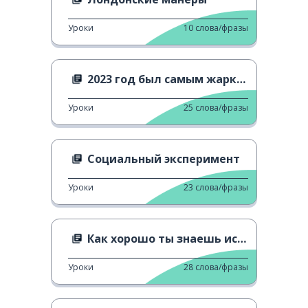
Уроки
10
слова/фразы
2023 год был самым жарким годом
Уроки
25
слова/фразы
Социальный эксперимент
Уроки
23
слова/фразы
Как хорошо ты знаешь историю ЛГБТ?
Уроки
28
слова/фразы