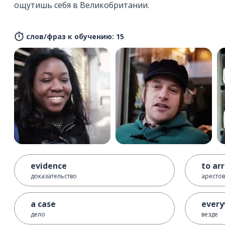
ощутишь себя в Великобритании.
слов/фраз к обучению: 15
evidence
to ar
доказательство
арестов
a case
ever
дело
везде