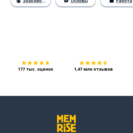
Знакомство
Основы
Работа
Загрузить из
App Store
Уст
177 тыс. оценок
1,47 млн отзывов