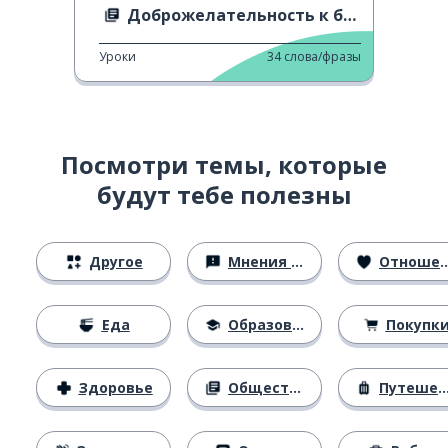
Доброжелательность к бездомным людям
Уроки
34
слова/фразы
Посмотри темы, которые
будут тебе полезны
Другое
Мнения и убеждения
Отношения
Еда
Образование
Покупк
Здоровье
Общество
Путешествия