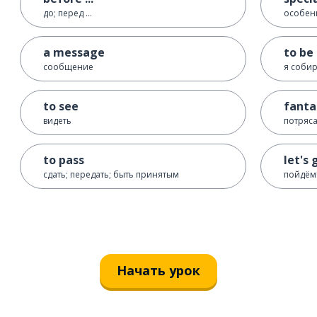
до; перед ...
особен
a message
to be 
сообщение
я собира
to see
fanta
видеть
потряс
to pass
let's 
сдать; передать; быть принятым
пойдём!
Начать урок