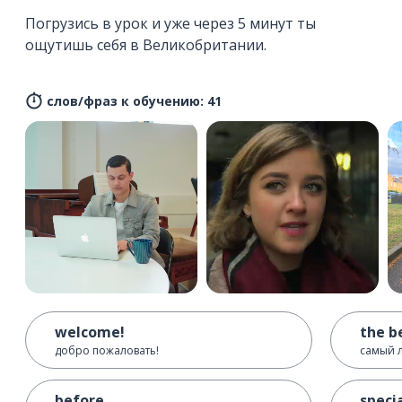
Погрузись в урок и уже через 5 минут ты
ощутишь себя в Великобритании.
слов/фраз к обучению: 41
welcome!
the b
добро пожаловать!
самый л
before ...
speci