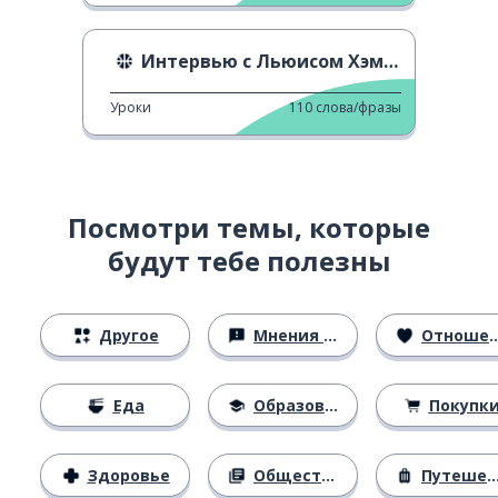
Интервью с Льюисом Хэмилтоном
Уроки
110
слова/фразы
Посмотри темы, которые
будут тебе полезны
Другое
Мнения и убеждения
Отношения
Еда
Образование
Покупк
Здоровье
Общество
Путешествия