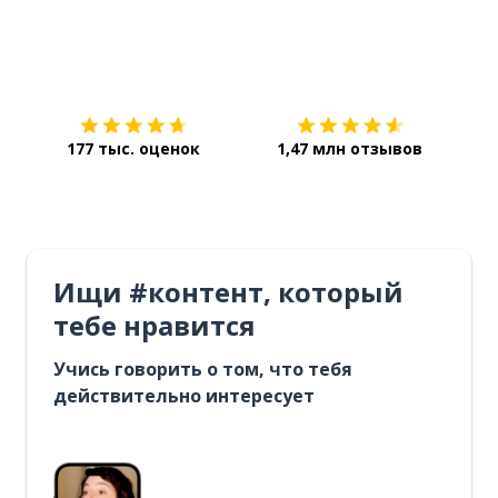
Загрузить из
App Store
Уст
177 тыс. оценок
1,47 млн отзывов
Ищи #контент, который
тебе нравится
Учись говорить о том, что тебя
действительно интересует