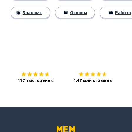
Знакомство
Основы
Работа
Загрузить из
App Store
Уст
177 тыс. оценок
1,47 млн отзывов