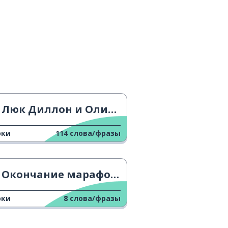
Люк Диллон и Олимпийские игры
оки
114
слова/фразы
Окончание марафона
оки
8
слова/фразы