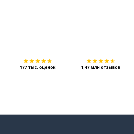
Загрузить из
App Store
177 тыс. оценок
1,47 млн отзывов
го