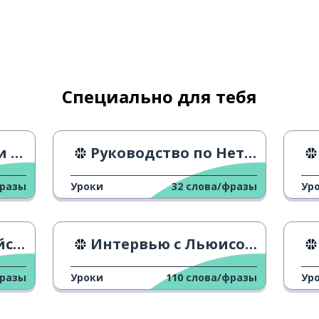
Специально для тебя
уа
Руководство по Нетболу
фразы
Уроки
32
слова/фразы
Ур
гр
Интервью с Льюисом Хэмилтоном
фразы
Уроки
110
слова/фразы
Ур