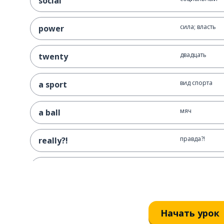
social
сила; власть
power
двадцать
twenty
вид спорта
a sport
мяч
a ball
правда?!
really?!
жёсткий
tough
школа
a school
Начать урок
любовь