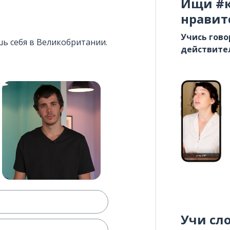
Ищи #к
нравит
Учись гово
шь себя в Великобритании.
действите
Учи сл