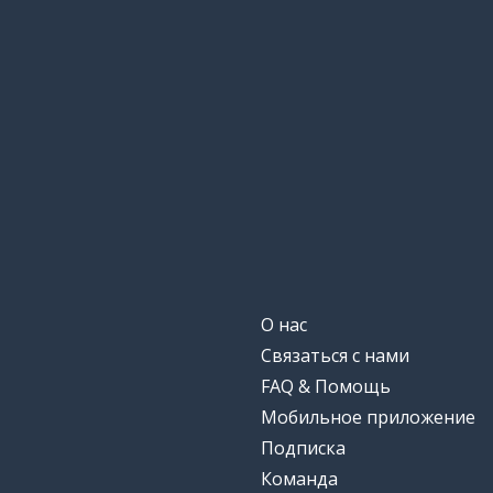
with you
никогда
never
музыка
music
смотреть
to watch
футбол
football
налево; левый
left
О нас
Связаться с нами
тот же самый
same
FAQ & Помощь
Мобильное приложение
когда-нибудь
ever
Подписка
Команда
торговля