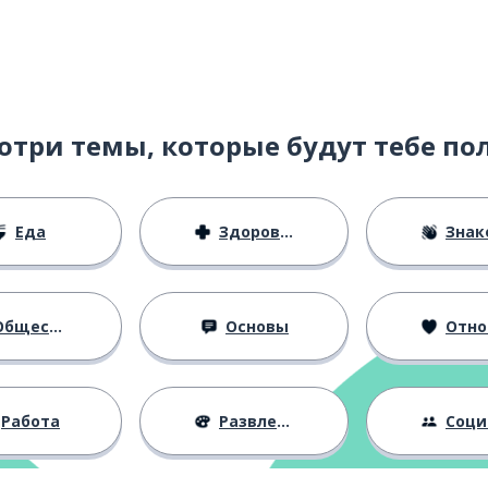
отри темы, которые будут тебе по
етесь?
Еда
Здоровье
Знаком
бщество
Основы
Отноше
Работа
Развлечения
Социальная 
з