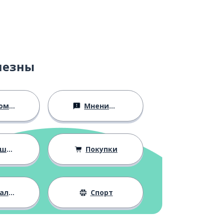
лезны
ство
Мнения и убеждения
ния
Покупки
жизнь
Спорт