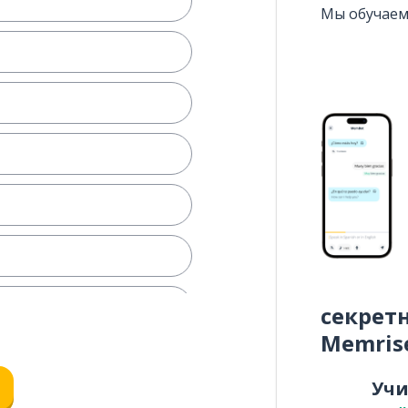
Мы обучаем
секрет
Memris
Уч