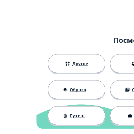
come on!
кто ты?
who are you?
или как?
or what?
Посм
чем вы занима
what do you do?
Другое
люди
people
спрашивать
to ask
Образование
О
жизнь
life
Путешествия
против
against
опять; ещё ра