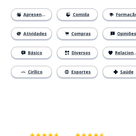
Apresentações
Comida
Formaçã
Atividades
Compras
Opiniõe
Básico
Diversos
Relacionamentos
Cirílico
Esportes
Saúde
Baixe na
App Store
Baixe na