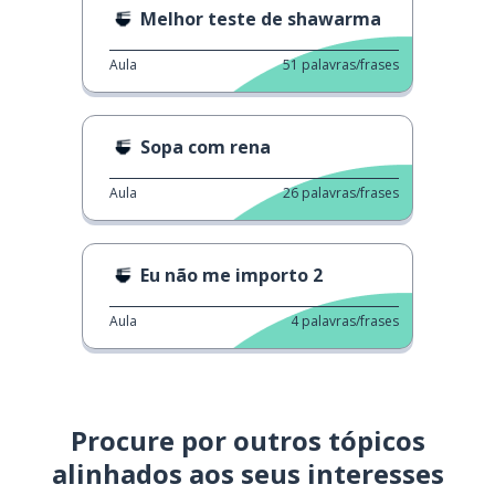
Melhor teste de shawarma
Aula
51
palavras/frases
Sopa com rena
Aula
26
palavras/frases
Eu não me importo 2
Aula
4
palavras/frases
Procure por outros tópicos
alinhados aos seus interesses