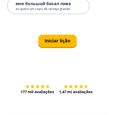
мне большой бокал пива
eu quero um copo de cerveja grande
Iniciar lição
Baixe na
App Store
Baixe na
177 mil avaliações
1,47 mi avaliações