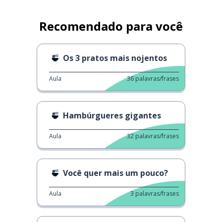
Recomendado para você
Os 3 pratos mais nojentos
Aula
36
palavras/frases
Hambúrgueres gigantes
Aula
32
palavras/frases
Você quer mais um pouco?
Aula
3
palavras/frases