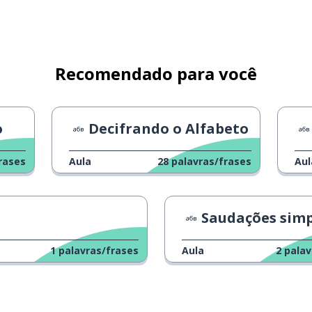
Recomendado para você
o
Decifrando o Alfabeto
rases
Aula
28
palavras/frases
Aul
Saudações simp
1
palavras/frases
Aula
2
palav