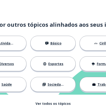
or outros tópicos alinhados aos seus 
tividades
Básico
Cirí
Diversos
Esportes
Forma
Saúde
Sociedade
Trab
Ver todos os tópicos