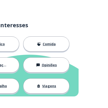
interesses
lico
Comida
ção
Opiniões
alho
Viagens