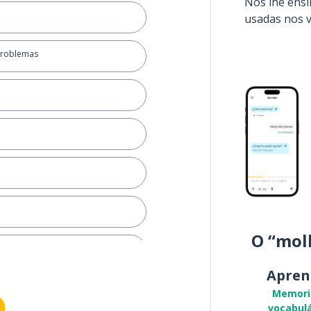
Nós lhe ens
usadas nos 
problemas
O “mol
Apren
esse?
Memori
vocabulá