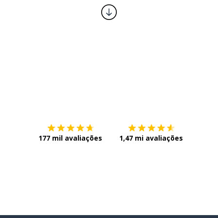
Baixe na
App Store
Baixe n
177 mil avaliações
1,47 mi avaliações