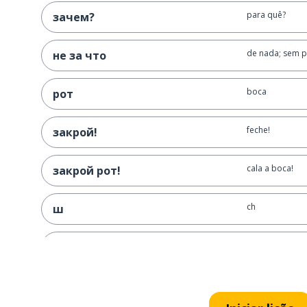
para quê?
зачем?
de nada; sem 
не за что
boca
рот
feche!
закрой!
cala a boca!
закрой рот!
ch
ш
barulho
шум
que barulho é 
что это за шум?