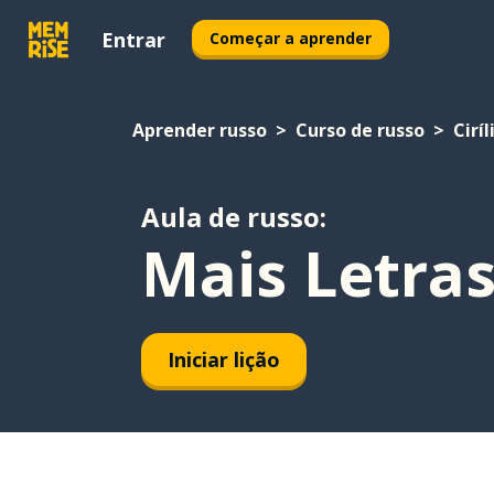
Entrar
Começar a aprender
Aprender russo
Curso de russo
Ciríl
Aula de russo:
Mais Letra
Iniciar lição