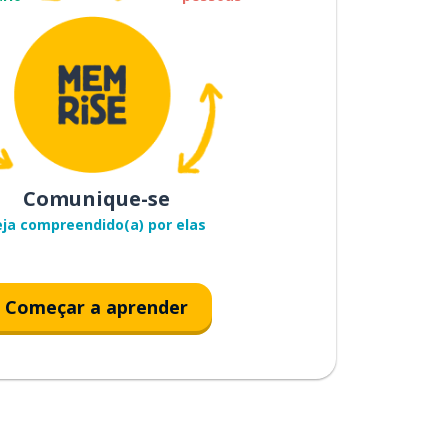
Comunique-se
eja compreendido(a) por elas
Começar a aprender