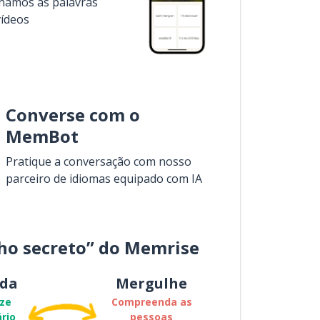
inamos as palavras
vídeos
Converse com o
MemBot
Pratique a conversação com nosso
parceiro de idiomas equipado com IA
ho secreto” do Memrise
da
Mergulhe
ze
Compreenda as
rio
pessoas