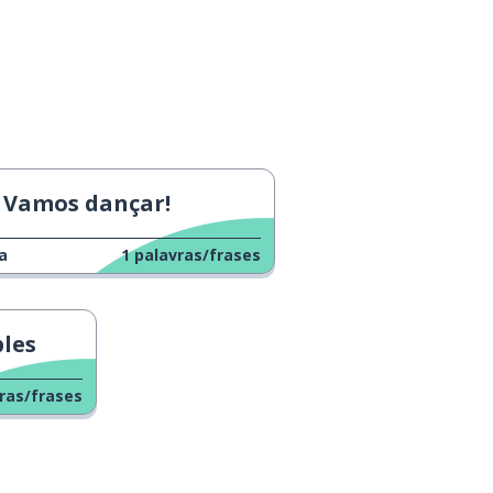
Vamos dançar!
a
1
palavras/frases
les
ras/frases