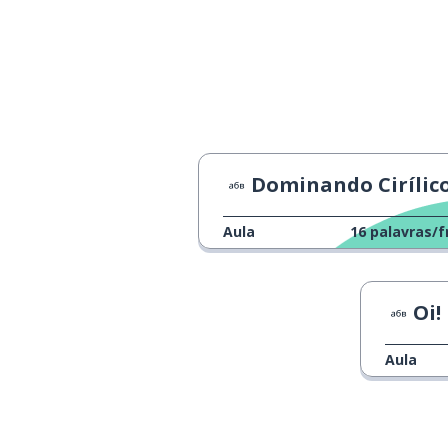
tudo bem
всё хорошо
alfabeto
алфавит
Dominando Cirílic
Aula
16
palavras/f
Oi!
Aula