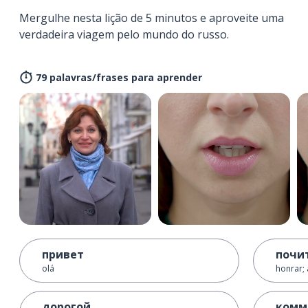
Mergulhe nesta lição de 5 minutos e aproveite uma
verdadeira viagem pelo mundo do russo.
79 palavras/frases para aprender
привет
почи
olá
honrar;
дорогой
комм