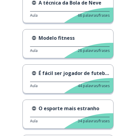
A técnica da Bola de Neve
Aula
68
palavras/frases
Modelo fitness
Aula
28
palavras/frases
É fácil ser jogador de futebol?
Aula
44
palavras/frases
O esporte mais estranho
Aula
34
palavras/frases