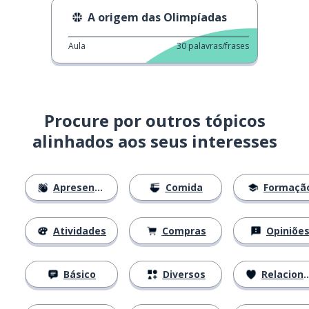
A origem das Olimpíadas
Aula
30
palavras/frases
Procure por outros tópicos
alinhados aos seus interesses
Apresentações
Comida
Formaçã
Atividades
Compras
Opiniõe
Básico
Diversos
Relacionamentos