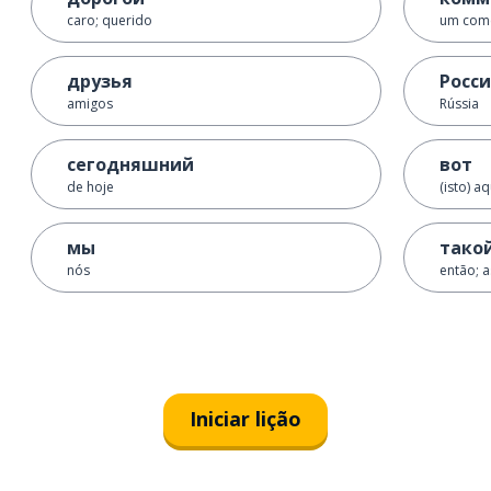
caro; querido
um come
друзья
Росс
amigos
Rússia
сегодняшний
вот
de hoje
(isto) aq
мы
тако
nós
então; 
Iniciar lição