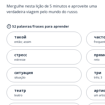
Mergulhe nesta lição de 5 minutos e aproveite uma
verdadeira viagem pelo mundo do russo.
52 palavras/frases para aprender
такой
част
então; assim
frequen
стресс
прям
estresse
reto
ситуация
три
situação
três; 3
театр
арти
teatro
um artis