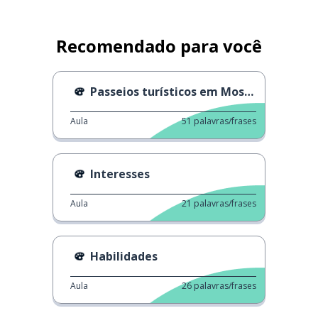
Recomendado para você
Passeios turísticos em Moscou
Aula
51
palavras/frases
Interesses
Aula
21
palavras/frases
Habilidades
Aula
26
palavras/frases