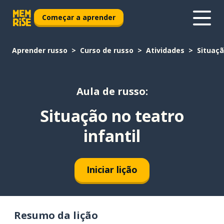
Começar a aprender
Aprender russo
Curso de russo
Atividades
Situaçã
Aula de russo:
Situação no teatro
infantil
Iniciar lição
Resumo da lição