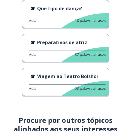
Que tipo de dança?
Aula
10
palavras/frases
Preparativos de atriz
Aula
37
palavras/frases
Viagem ao Teatro Bolshoi
Aula
53
palavras/frases
Procure por outros tópicos
alinhados aos seus interesses