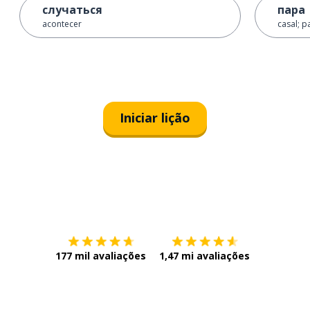
случаться
пара
acontecer
casal; p
Iniciar lição
Baixe na
App Store
Baixe na
177 mil avaliações
1,47 mi avaliações