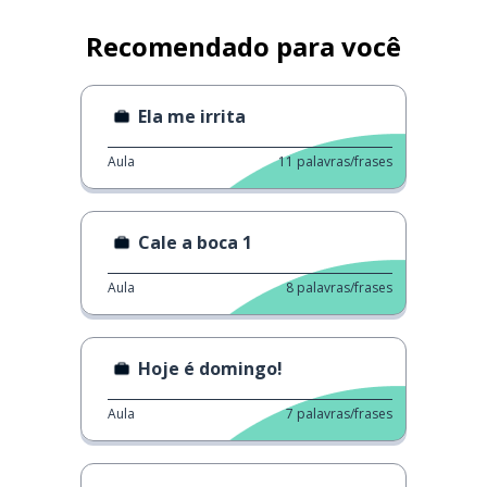
Recomendado para você
Ela me irrita
Aula
11
palavras/frases
Cale a boca 1
Aula
8
palavras/frases
Hoje é domingo!
Aula
7
palavras/frases