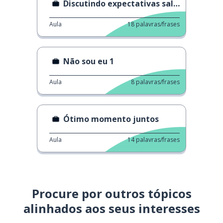
Discutindo expectativas salariais
Aula
18
palavras/frases
Não sou eu 1
Aula
8
palavras/frases
Ótimo momento juntos
Aula
14
palavras/frases
Procure por outros tópicos
alinhados aos seus interesses