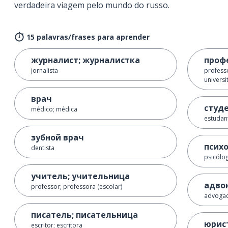
verdadeira viagem pelo mundo do russo.
15 palavras/frases para aprender
журналист; журналистка
проф
jornalista
professo
universi
врач
студе
médico; médica
estudan
зубной врач
псих
dentista
psicólo
учитель; учительница
адво
professor; professora (escolar)
advogad
писатель; писательница
юрис
escritor; escritora