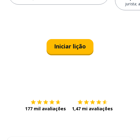
jurista;
Iniciar lição
Baixe na
App Store
Baixe na
177 mil avaliações
1,47 mi avaliações