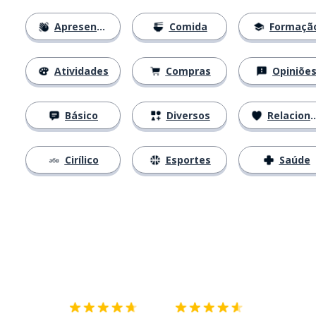
Apresentações
Comida
Formaçã
Atividades
Compras
Opiniõe
Básico
Diversos
Relacionamentos
Cirílico
Esportes
Saúde
Baixe na
App Store
Baixe na