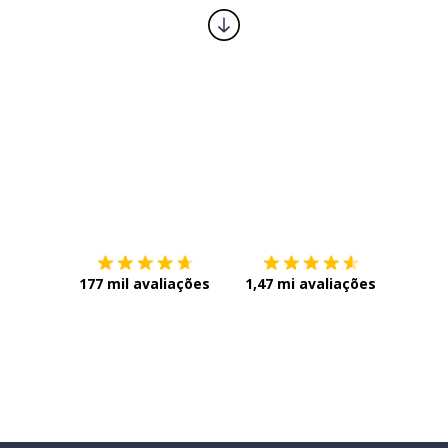
Baixe na
App Store
Baixe n
177 mil avaliações
1,47 mi avaliações