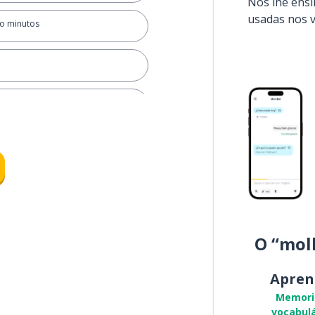
Nós lhe ens
usadas nos 
co minutos
utos
O “mol
Apren
Memori
vocabulá