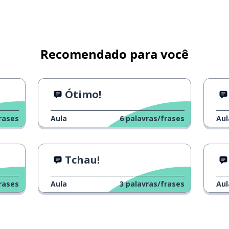
Recomendado para você
Ótimo!
rases
Aula
6
palavras/frases
Aul
Tchau!
rases
Aula
3
palavras/frases
Aul