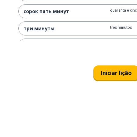
quarenta e cin
сорок пять минут
três minutos
три минуты
vinte e um min
двадцать одна минута
uma hora
один час
Iniciar lição
duas horas
два часа
cinco horas
пять часов