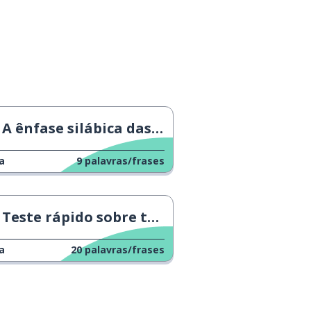
A ênfase silábica das palavras é importante
a
9
palavras/frases
Teste rápido sobre terminações de plurais
a
20
palavras/frases