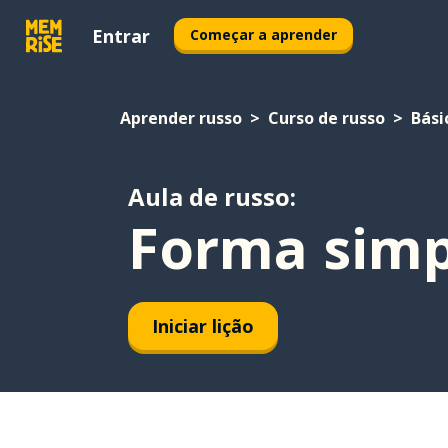
Entrar
Começar a aprender
Aprender russo
Curso de russo
Bási
Aula de russo:
Forma simpl
Iniciar lição