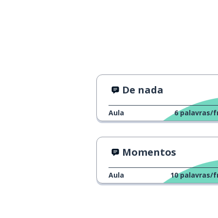
De nada
Aula
6
palavras/f
Momentos
Aula
10
palavras/f