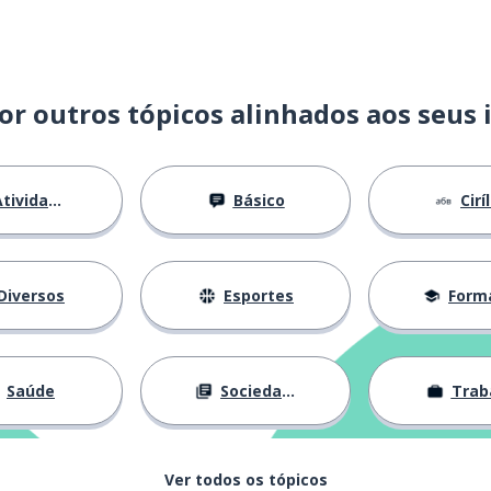
or outros tópicos alinhados aos seus 
tividades
Básico
Cirí
Diversos
Esportes
Forma
Saúde
Sociedade
Trab
Ver todos os tópicos