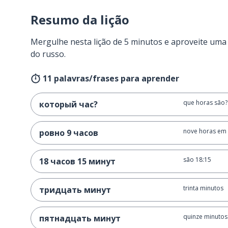
Resumo da lição
Mergulhe nesta lição de 5 minutos e aproveite um
do russo.
11 palavras/frases para aprender
que horas são?
который час?
nove horas em
ровно 9 часов
são 18:15
18 часов 15 минут
trinta minutos
тридцать минут
quinze minutos
пятнадцать минут