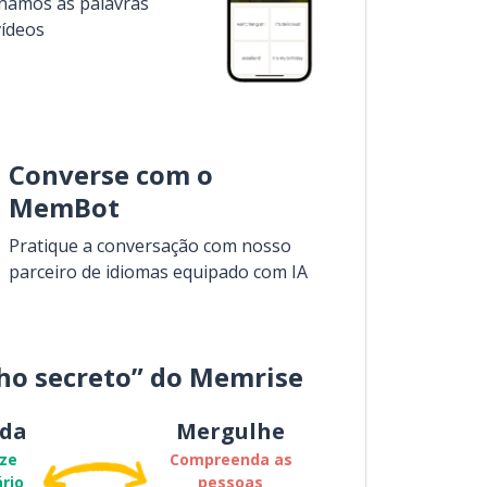
inamos as palavras
vídeos
Converse com o
MemBot
Pratique a conversação com nosso
parceiro de idiomas equipado com IA
ho secreto” do Memrise
da
Mergulhe
ze
Compreenda as
rio
pessoas