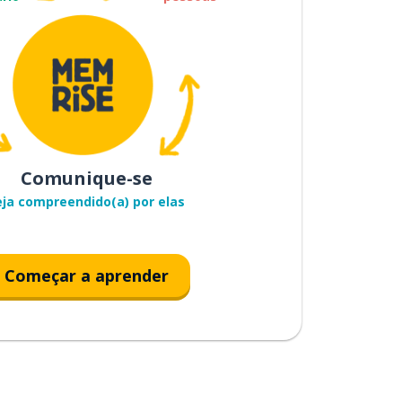
Comunique-se
eja compreendido(a) por elas
Começar a aprender