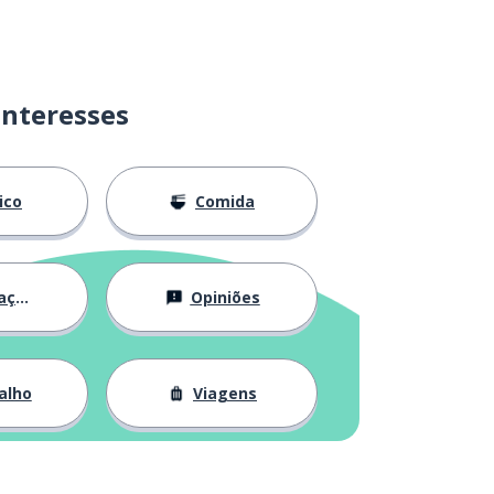
interesses
lico
Comida
ção
Opiniões
alho
Viagens