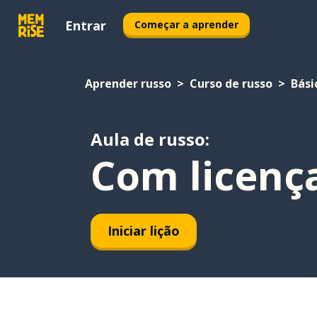
Entrar
Começar a aprender
Aprender russo
Curso de russo
Bási
Aula de russo:
Com licenç
Iniciar lição