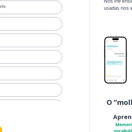
Nós lhe ens
nada
usadas nos 
O “mol
Apren
Memori
vocabulá