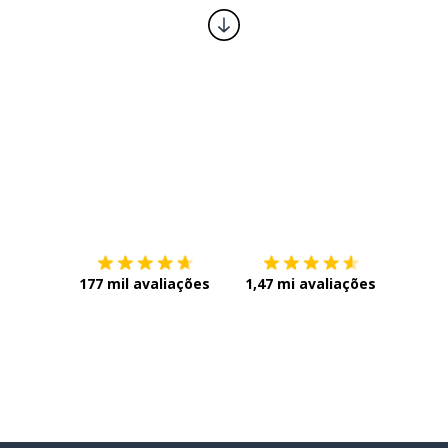
Baixe na
App Store
Baixe n
177 mil avaliações
1,47 mi avaliações