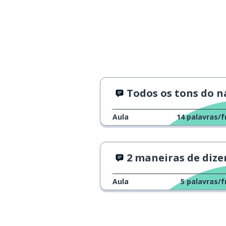
Todos os tons do 
Aula
14
palavras/f
2 maneiras de dizer "óti
Aula
5
palavras/f