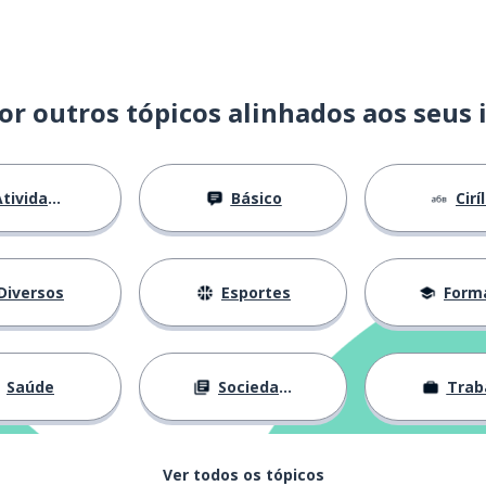
or outros tópicos alinhados aos seus 
tividades
Básico
Cirí
Diversos
Esportes
Forma
Saúde
Sociedade
Trab
Ver todos os tópicos