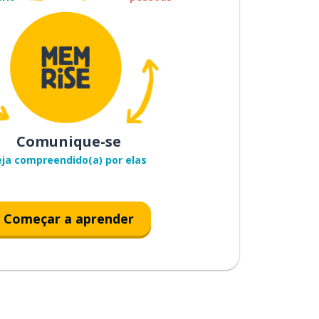
Comunique-se
eja compreendido(a) por elas
Começar a aprender