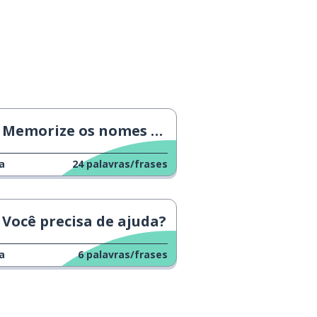
Memorize os nomes dos casos
a
24
palavras/frases
Você precisa de ajuda?
a
6
palavras/frases