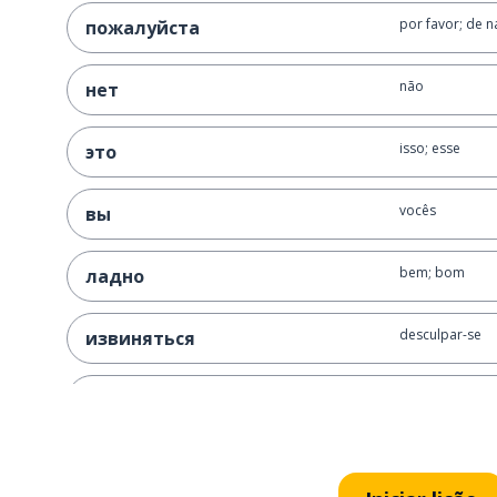
por favor; de 
пожалуйста
não
нет
isso; esse
это
vocês
вы
bem; bom
ладно
desculpar-se
извиняться
bem; certo
хорошо