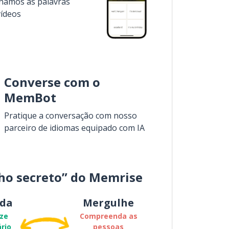
inamos as palavras
vídeos
Converse com o
MemBot
Pratique a conversação com nosso
parceiro de idiomas equipado com IA
ho secreto” do Memrise
da
Mergulhe
ze
Compreenda as
rio
pessoas