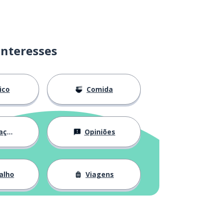
interesses
lico
Comida
ção
Opiniões
alho
Viagens