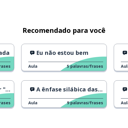
Recomendado para você
nada
Eu não estou bem
rases
Aula
5
palavras/frases
Aul
mo"
A ênfase silábica das palavras é importante
rases
Aula
9
palavras/frases
Aul