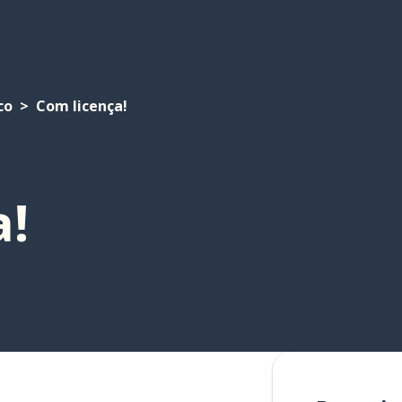
co
Com licença!
a!