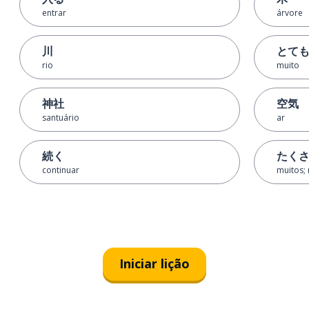
entrar
árvore
川
とて
rio
muito
神社
空気
santuário
ar
続く
たく
continuar
muitos;
Iniciar lição