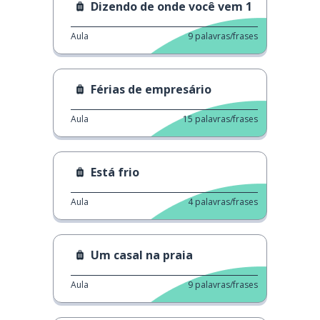
Dizendo de onde você vem 1
Aula
9
palavras/frases
Férias de empresário
Aula
15
palavras/frases
Está frio
Aula
4
palavras/frases
Um casal na praia
Aula
9
palavras/frases