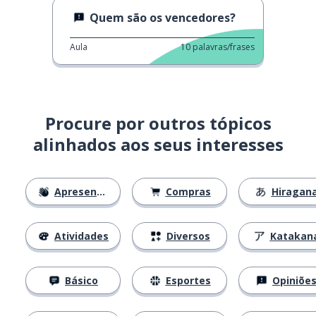
Quem são os vencedores?
Aula
10
palavras/frases
Procure por outros tópicos
alinhados aos seus interesses
Apresentações
Compras
Hiragan
Atividades
Diversos
Katakan
Básico
Esportes
Opiniõe