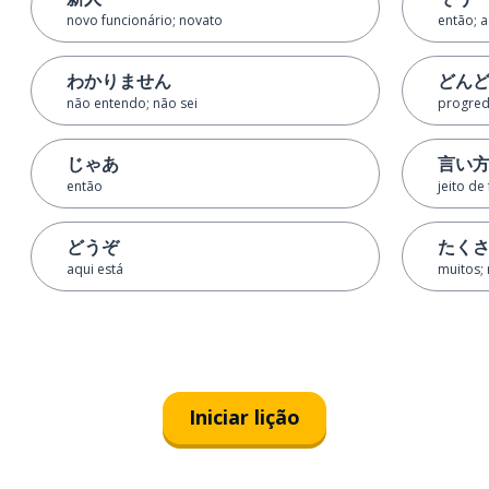
novo funcionário; novato
então; 
わかりません
どん
não entendo; não sei
progred
じゃあ
言い
então
jeito de 
どうぞ
たく
aqui está
muitos;
Iniciar lição