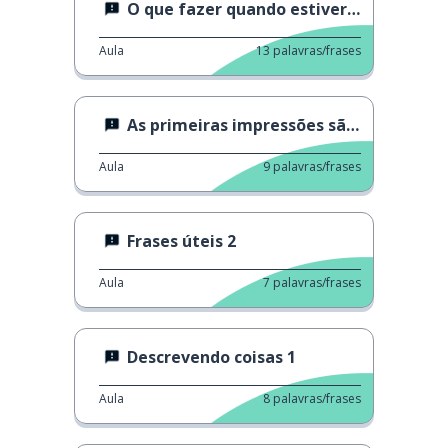
O que fazer quando estiver deprimido
Aula
13
palavras/frases
As primeiras impressões são importantes?
Aula
9
palavras/frases
Frases úteis 2
Aula
7
palavras/frases
Descrevendo coisas 1
Aula
8
palavras/frases