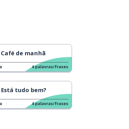
Café de manhã
a
4
palavras/frases
Está tudo bem?
a
4
palavras/frases