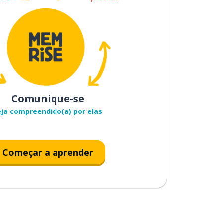
Comunique-se
eja compreendido(a) por elas
Começar a aprender