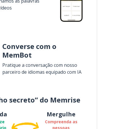
inamos as palavras
vídeos
Converse com o
MemBot
Pratique a conversação com nosso
parceiro de idiomas equipado com IA
ho secreto” do Memrise
da
Mergulhe
ze
Compreenda as
rio
pessoas