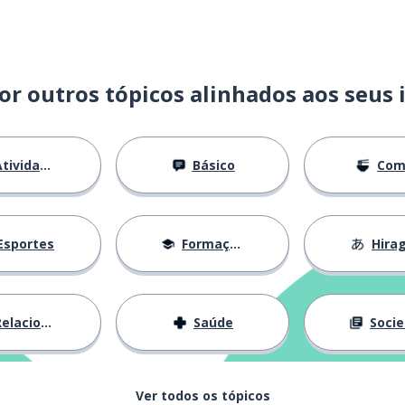
soar (ex: um sino)
or outros tópicos alinhados aos seus 
mais
tividades
Básico
Com
Esportes
Formação
Hira
lacionamentos
Saúde
Socied
Ver todos os tópicos