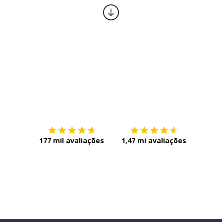
 avidamente
o
Baixe na
App Store
Baixe n
177 mil avaliações
1,47 mi avaliações