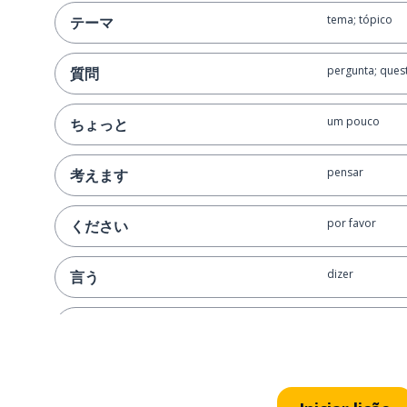
tema; tópico
テーマ
pergunta; ques
質問
um pouco
ちょっと
pensar
考えます
por favor
ください
dizer
言う
negócios
ビジネス
falhar
失敗します