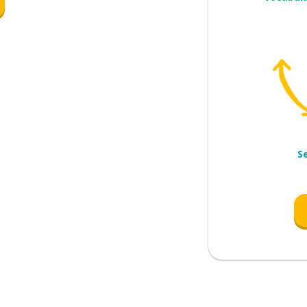
S
 (as)
dade