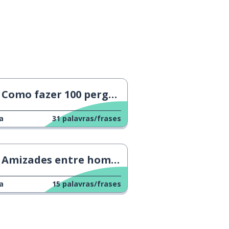
Como fazer 100 perguntas 2
a
31
palavras/frases
Amizades entre homens e mulheres
a
15
palavras/frases