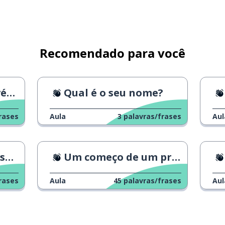
omo...
Recomendado para você
ça
Qual é o seu nome?
lá
rases
Aula
3
palavras/frases
Aul
ão
Um começo de um programa de notícias
rases
Aula
45
palavras/frases
Aul