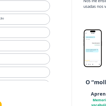
Nós lhe ens
usadas nos 
tão
O “mol
Apren
Memori
vocabulá