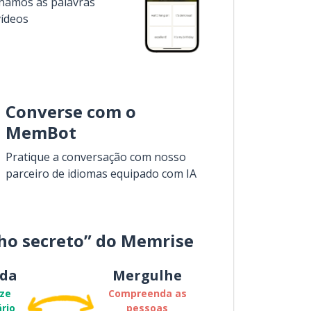
inamos as palavras
vídeos
Converse com o
MemBot
Pratique a conversação com nosso
parceiro de idiomas equipado com IA
ho secreto” do Memrise
da
Mergulhe
ze
Compreenda as
rio
pessoas