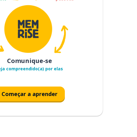
Comunique-se
eja compreendido(a) por elas
Começar a aprender