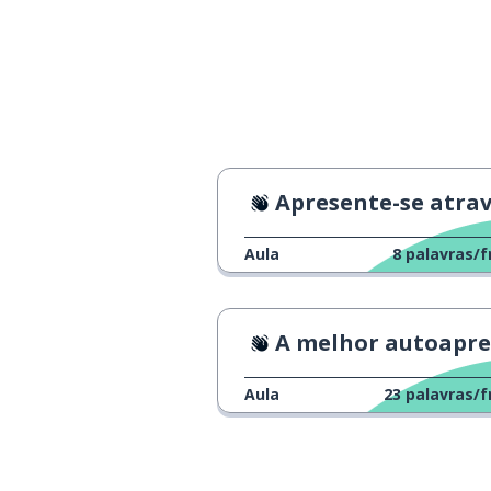
assustador
怖い
como você...; c
どうやって
fazer
やる
Apresente-se através da dan
aquele; aquele 
あれ
Aula
8
palavras/f
mudar
変えます
eu mesmo
自分
A melhor autoapresentaç
razão
理由
Aula
23
palavras/f
coisa; objeto
物