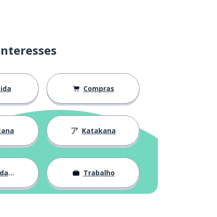
interesses
ida
Compras
gana
Katakana
ade
Trabalho