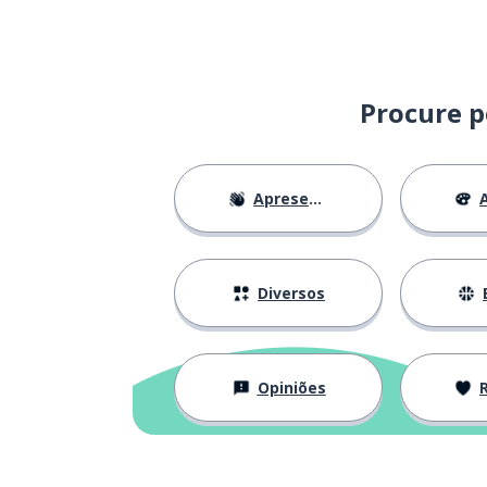
ser; tornar-se; 
なります
este; este aqui
これ
Procure p
já; quase; não 
もう
Apresentações
A
primeiro
一つ
só; apenas
だけ
Diversos
receber
受け取ります
Opiniões
Re
especialmente
特に
necessidade
必要