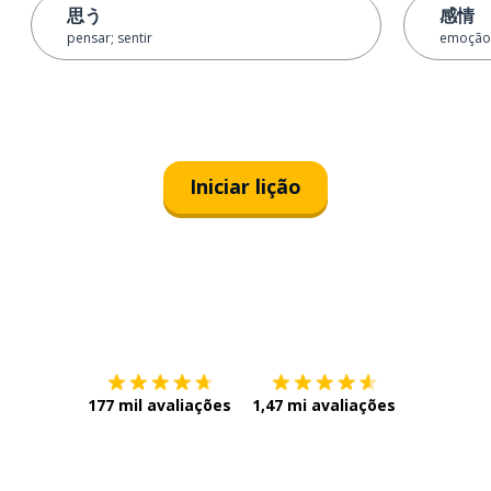
思う
感情
pensar; sentir
emoção
Iniciar lição
Baixe na
App Store
Baixe na
177 mil avaliações
1,47 mi avaliações