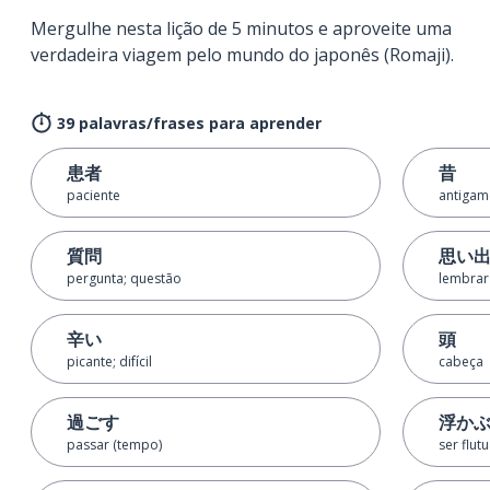
Mergulhe nesta lição de 5 minutos e aproveite uma
verdadeira viagem pelo mundo do japonês (Romaji).
39 palavras/frases para aprender
患者
昔
paciente
antigam
質問
思い
pergunta; questão
lembrar
辛い
頭
picante; difícil
cabeça
過ごす
浮か
passar (tempo)
ser flut