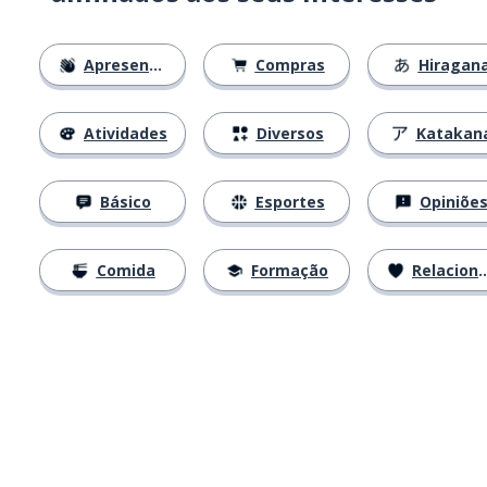
Apresentações
Compras
Hiragan
Atividades
Diversos
Katakan
Básico
Esportes
Opiniõe
Comida
Formação
Relacionamentos
Baixe na
App Store
Baixe na