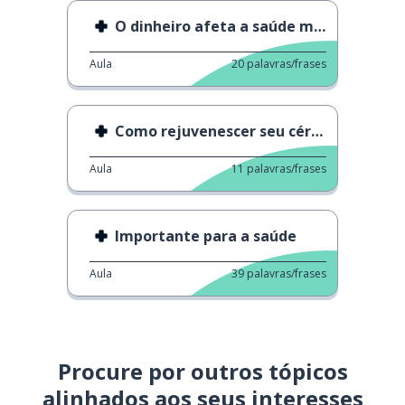
O dinheiro afeta a saúde mental
Aula
20
palavras/frases
Como rejuvenescer seu cérebro
Aula
11
palavras/frases
Importante para a saúde
Aula
39
palavras/frases
Procure por outros tópicos
alinhados aos seus interesses