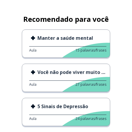
Recomendado para você
Manter a saúde mental
Aula
15
palavras/frases
Você não pode viver muito sem isso
Aula
27
palavras/frases
5 Sinais de Depressão
Aula
24
palavras/frases