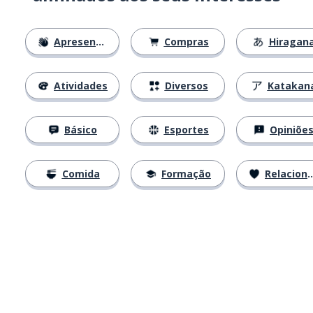
Apresentações
Compras
Hiragan
Atividades
Diversos
Katakan
Básico
Esportes
Opiniõe
Comida
Formação
Relacionamentos
Baixe na
App Store
Baixe na