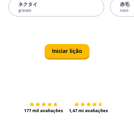
ネクタイ
赤毛
gravata
ruivo
Iniciar lição
Baixe na
App Store
Baixe na
177 mil avaliações
1,47 mi avaliações