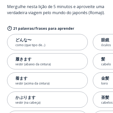
Mergulhe nesta lição de 5 minutos e aproveite uma
verdadeira viagem pelo mundo do japonês (Romaji).
21 palavras/frases para aprender
どんな〜
眼鏡
como (que tipo de...)
óculos
履きます
髪
vestir (abaixo da cintura)
cabelo
着ます
金髪
vestir (acima da cintura)
loiro
かぶります
茶髪
vestir (na cabeça)
cabelos