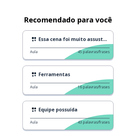
Recomendado para você
Essa cena foi muito assustadora
Aula
45
palavras/frases
Ferramentas
Aula
16
palavras/frases
Equipe possuída
Aula
43
palavras/frases