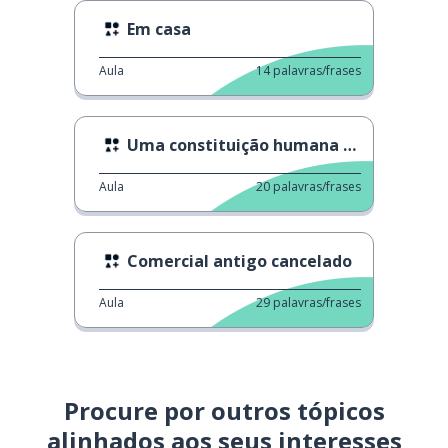
Em casa
Aula
14
palavras/frases
Uma constituição humana especial
Aula
20
palavras/frases
Comercial antigo cancelado
Aula
29
palavras/frases
Procure por outros tópicos
alinhados aos seus interesses