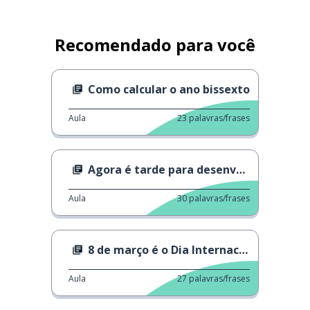
Recomendado para você
Como calcular o ano bissexto
Aula
23
palavras/frases
Agora é tarde para desenvolver IA?
Aula
30
palavras/frases
8 de março é o Dia Internacional da Mulher
Aula
27
palavras/frases