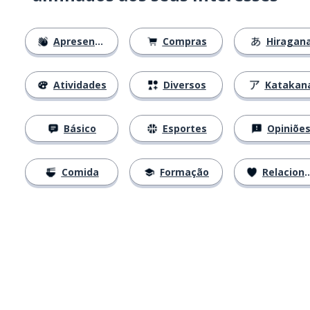
Apresentações
Compras
Hiragan
Atividades
Diversos
Katakan
Básico
Esportes
Opiniõe
Comida
Formação
Relacionamentos
Baixe na
App Store
Baixe na