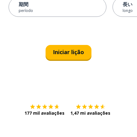
期間
長い
período
longo
Iniciar lição
Baixe na
App Store
Baixe na
177 mil avaliações
1,47 mi avaliações