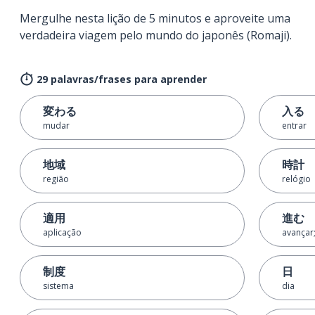
Mergulhe nesta lição de 5 minutos e aproveite uma
verdadeira viagem pelo mundo do japonês (Romaji).
29 palavras/frases para aprender
変わる
入る
mudar
entrar
地域
時計
região
relógio
適用
進む
aplicação
avançar;
制度
日
sistema
dia