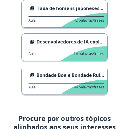
Taxa de homens japoneses solteiros
Aula
42
palavras/frases
Desenvolvedores de IA explicam
Aula
14
palavras/frases
Bondade Boa e Bondade Ruim
Aula
44
palavras/frases
Procure por outros tópicos
alinhados aos seus interesses