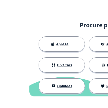
Procure p
Apresentações
A
Diversos
Opiniões
Re