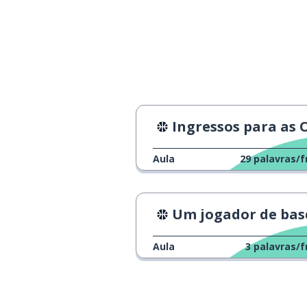
um cartão ver
レッドカード
um cartão ama
イエローカード
verde
グリーン
Ingressos para as Olimpíadas de P
um cavalheiro
紳士
Aula
29
palavras/f
barulhento
騒がしい
Um jogador de basquete ru
parar
止める
Aula
3
palavras/f