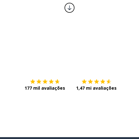
Baixe na
App Store
Baixe n
177 mil avaliações
1,47 mi avaliações