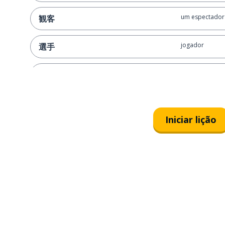
um espectador
観客
jogador
選手
objetivo
ゴール
jogo
試合
Iniciar lição
colocar; tirar
出す
não há nada
何もない
curtir
いいね
trocar
交換する