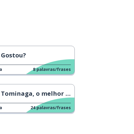
Gostou?
a
8
palavras/frases
Tominaga, o melhor arremessador da NCAA
a
24
palavras/frases