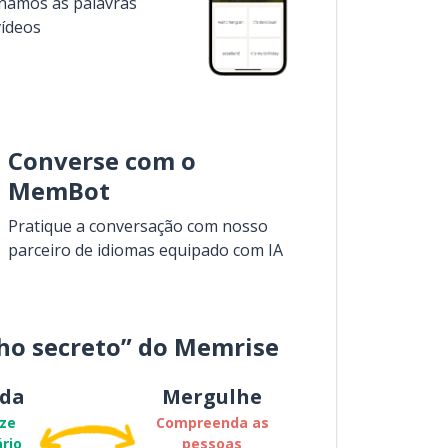
inamos as palavras
vídeos
Converse com o
MemBot
Pratique a conversação com nosso
parceiro de idiomas equipado com IA
ho secreto” do Memrise
da
Mergulhe
ze
Compreenda as
rio
pessoas