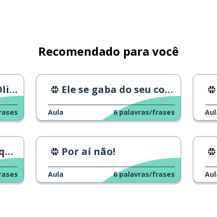
melho
relo
Recomendado para você
aris
Ele se gaba do seu conhecimento.
rases
Aula
6
palavras/frases
Aul
im
Por aí não!
rases
Aula
6
palavras/frases
Aul