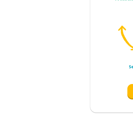
nte
S
eressante