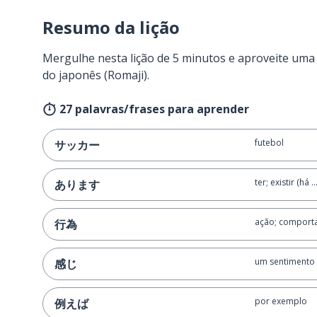
Resumo da lição
Mergulhe nesta lição de 5 minutos e aproveite um
do japonês (Romaji).
27 palavras/frases para aprender
futebol
サッカー
ter; existir (há ...
あります
ação; comport
行為
um sentimento
感じ
por exemplo
例えば