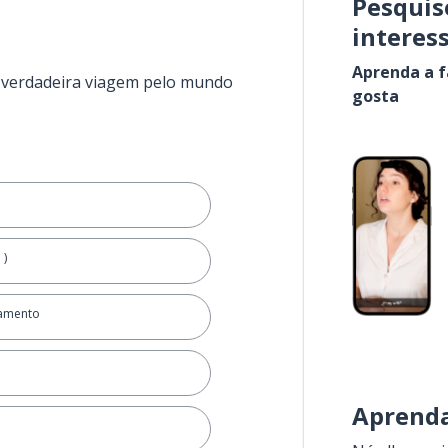
Pesquis
interes
Aprenda a f
a verdadeira viagem pelo mundo
gosta
 )
amento
Aprenda