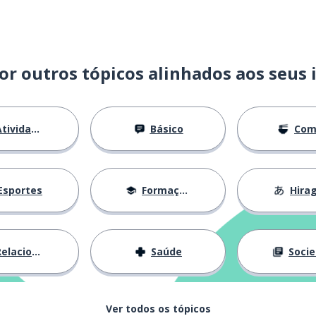
or outros tópicos alinhados aos seus 
tividades
Básico
Com
Esportes
Formação
Hira
lacionamentos
Saúde
Socied
Ver todos os tópicos