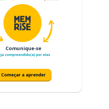
Comunique-se
eja compreendido(a) por elas
Começar a aprender