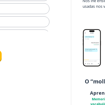
Nós lhe ens
usadas nos 
O “mol
Apren
Memori
vocabulá