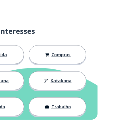
interesses
ida
Compras
gana
Katakana
ade
Trabalho