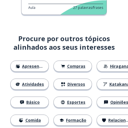
Aula
27
palavras/frases
Procure por outros tópicos
alinhados aos seus interesses
Apresentações
Compras
Hiragan
Atividades
Diversos
Katakan
Básico
Esportes
Opiniõe
Comida
Formação
Relacionamentos