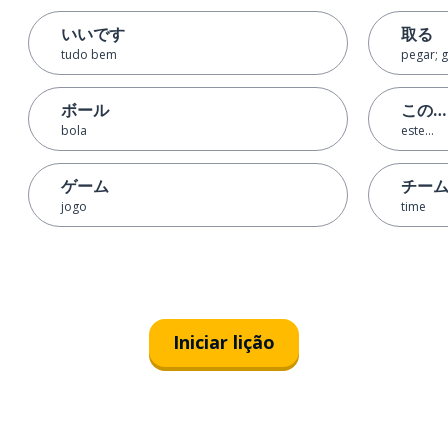
いいです
取る
tudo bem
pegar; 
ボール
この…
bola
este...
ゲーム
チー
jogo
time
Iniciar lição