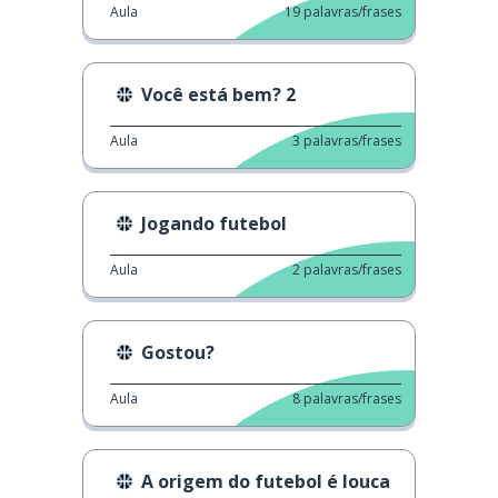
Aula
19
palavras/frases
Você está bem? 2
Aula
3
palavras/frases
Jogando futebol
Aula
2
palavras/frases
Gostou?
Aula
8
palavras/frases
A origem do futebol é louca