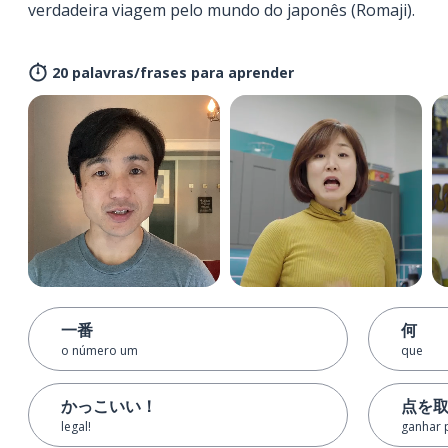
verdadeira viagem pelo mundo do japonês (Romaji).
20 palavras/frases para aprender
一番
何
o número um
que
かっこいい！
点を
legal!
ganhar 