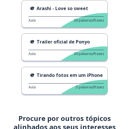
Arashi - Love so sweet
Aula
36
palavras/frases
Trailer oficial de Ponyo
Aula
30
palavras/frases
Tirando fotos em um iPhone
Aula
5
palavras/frases
Procure por outros tópicos
alinhados aos seus interesses