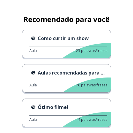
Recomendado para você
Como curtir um show
Aula
23
palavras/frases
Aulas recomendadas para adultos
Aula
76
palavras/frases
Ótimo filme!
Aula
4
palavras/frases