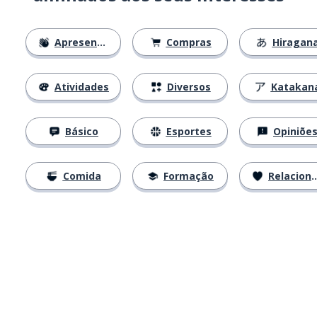
Apresentações
Compras
Hiragan
Atividades
Diversos
Katakan
Básico
Esportes
Opiniõe
Comida
Formação
Relacionamentos
Baixe na
App Store
Baixe na