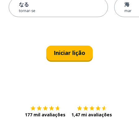
なる
海
tornar-se
mar
Iniciar lição
Baixe na
App Store
Baixe na
177 mil avaliações
1,47 mi avaliações