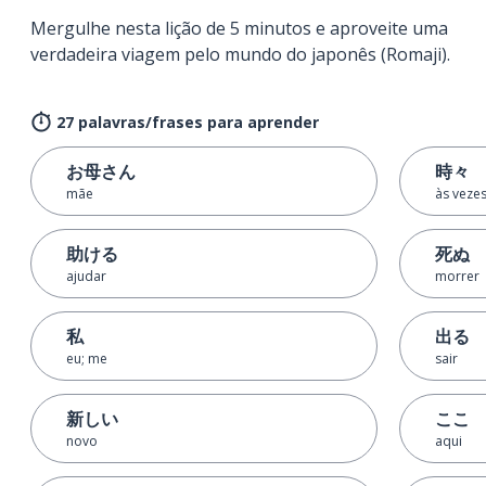
Mergulhe nesta lição de 5 minutos e aproveite uma
verdadeira viagem pelo mundo do japonês (Romaji).
27 palavras/frases para aprender
お母さん
時々
mãe
às veze
助ける
死ぬ
ajudar
morrer
私
出る
eu; me
sair
新しい
ここ
novo
aqui