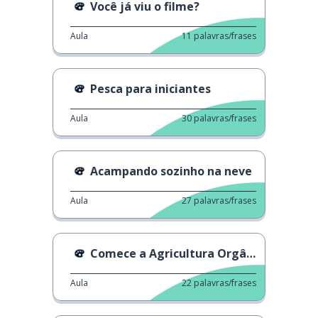
Você já viu o filme?
Aula
11
palavras/frases
Pesca para iniciantes
Aula
30
palavras/frases
Acampando sozinho na neve
Aula
27
palavras/frases
Comece a Agricultura Orgânica em Casa
Aula
22
palavras/frases