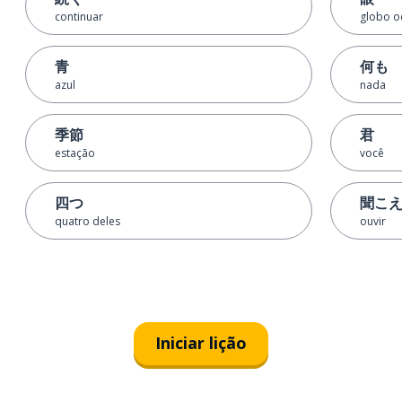
continuar
globo o
青
何も
azul
nada
季節
君
estação
você
四つ
聞こ
quatro deles
ouvir
Iniciar lição