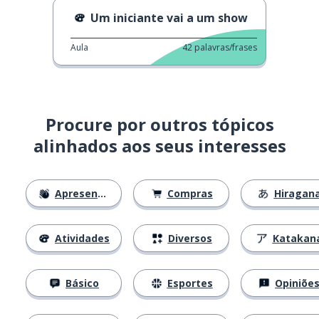
Um iniciante vai a um show
Aula
42
palavras/frases
Procure por outros tópicos
alinhados aos seus interesses
Apresentações
Compras
Hiragan
Atividades
Diversos
Katakan
Básico
Esportes
Opiniõe