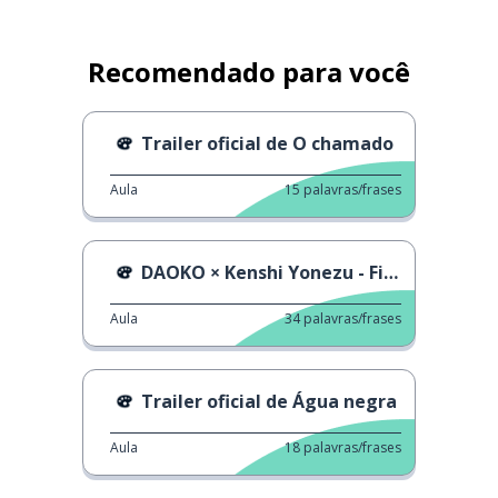
Recomendado para você
Trailer oficial de O chamado
Aula
15
palavras/frases
DAOKO × Kenshi Yonezu - Fireworks
Aula
34
palavras/frases
Trailer oficial de Água negra
Aula
18
palavras/frases