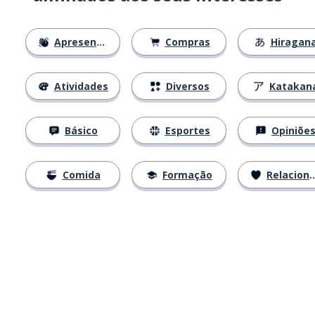
Apresentações
Compras
Hiragan
Atividades
Diversos
Katakan
Básico
Esportes
Opiniõe
Comida
Formação
Relacionamentos
Baixe na
App Store
Baixe na