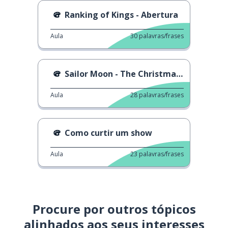
Ranking of Kings - Abertura
Aula
30
palavras/frases
Sailor Moon - The Christmas Song
Aula
28
palavras/frases
Como curtir um show
Aula
23
palavras/frases
Procure por outros tópicos
alinhados aos seus interesses