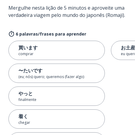
Mergulhe nesta lição de 5 minutos e aproveite uma
verdadeira viagem pelo mundo do japonês (Romaji).
6 palavras/frases para aprender
買います
お土
comprar
eu quer
〜たいです
(eu; nós) quero; queremos (fazer algo)
やっと
finalmente
着く
chegar