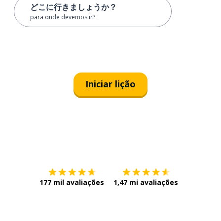
どこに行きましょうか？
para onde devemos ir?
Iniciar lição
Baixe na
App Store
Baixe na
177 mil avaliações
1,47 mi avaliações