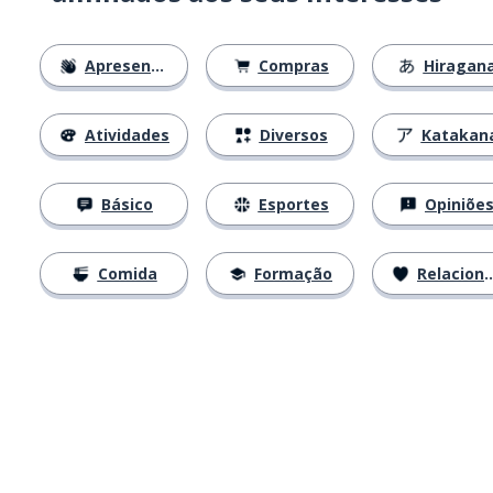
Apresentações
Compras
Hiragan
Atividades
Diversos
Katakan
Básico
Esportes
Opiniõe
Comida
Formação
Relacionamentos
Baixe na
App Store
Baixe na