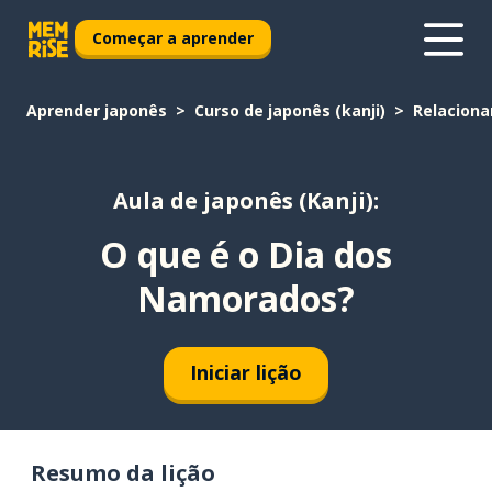
Começar a aprender
Aprender japonês
Curso de japonês (kanji)
Relacion
Aula de japonês (Kanji):
O que é o Dia dos
Namorados?
Iniciar lição
Resumo da lição