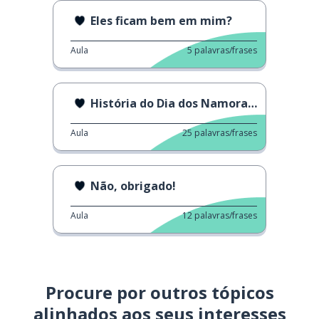
Eles ficam bem em mim?
Aula
5
palavras/frases
História do Dia dos Namorados
Aula
25
palavras/frases
Não, obrigado!
Aula
12
palavras/frases
Procure por outros tópicos
alinhados aos seus interesses