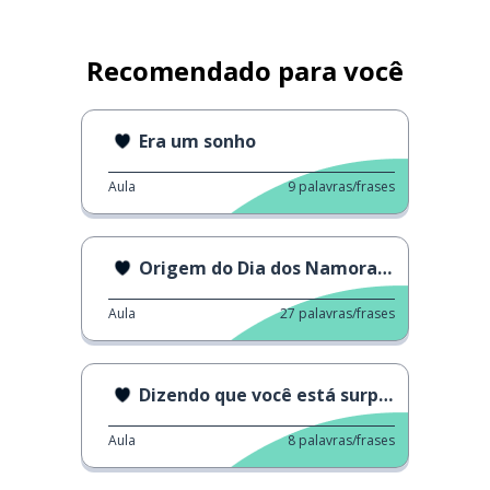
Recomendado para você
Era um sonho
Aula
9
palavras/frases
Origem do Dia dos Namorados
Aula
27
palavras/frases
Dizendo que você está surpreso
Aula
8
palavras/frases