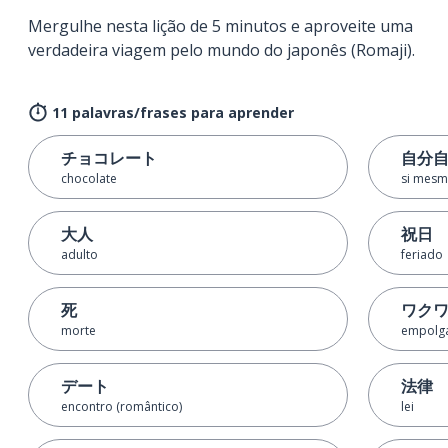
Mergulhe nesta lição de 5 minutos e aproveite uma
verdadeira viagem pelo mundo do japonês (Romaji).
11 palavras/frases para aprender
チョコレート
自分
chocolate
si mes
大人
祝日
adulto
feriado
死
ワク
morte
empolg
デート
法律
encontro (romântico)
lei