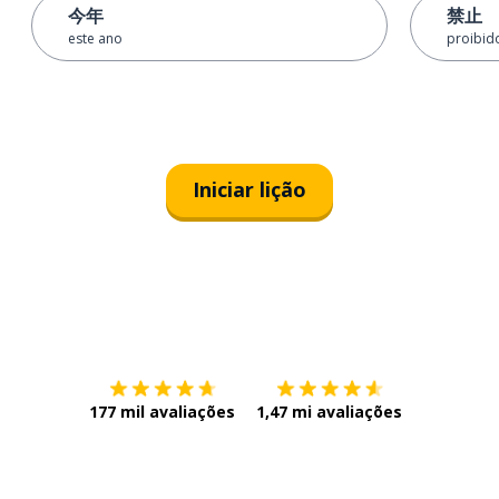
今年
禁止
este ano
proibid
Iniciar lição
Baixe na
App Store
Baixe na
177 mil avaliações
1,47 mi avaliações