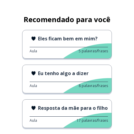
Recomendado para você
Eles ficam bem em mim?
Aula
5
palavras/frases
Eu tenho algo a dizer
Aula
8
palavras/frases
Resposta da mãe para o filho
Aula
17
palavras/frases