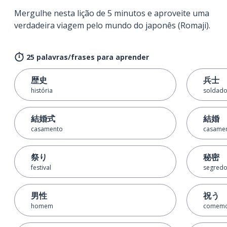
Mergulhe nesta lição de 5 minutos e aproveite uma
verdadeira viagem pelo mundo do japonês (Romaji).
25 palavras/frases para aprender
歴史
兵士
história
soldad
結婚式
結婚
casamento
casame
祭り
秘密
festival
segred
男性
祝う
homem
comemo