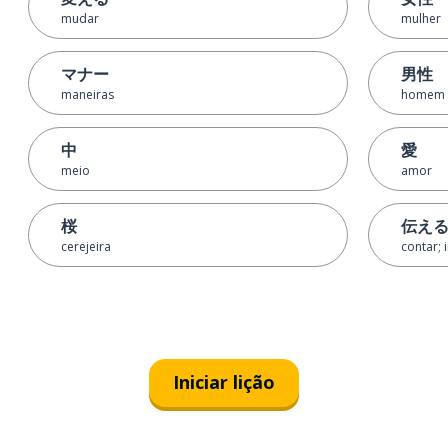
mudar
mulher
マナー
男性
maneiras
homem
中
愛
meio
amor
桜
伝え
cerejeira
contar; 
Iniciar lição