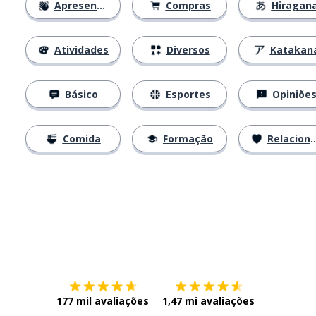
Apresentações
Compras
Hiragan
Atividades
Diversos
Katakan
Básico
Esportes
Opiniõe
Comida
Formação
Relacionamentos
Baixe na
App Store
Baixe na
177 mil avaliações
1,47 mi avaliações