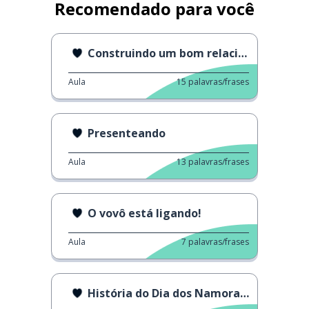
Recomendado para você
Construindo um bom relacionamento
Aula
15
palavras/frases
Presenteando
Aula
13
palavras/frases
O vovô está ligando!
Aula
7
palavras/frases
História do Dia dos Namorados