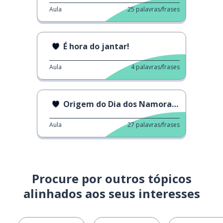
Aula
25
palavras/frases
É hora do jantar!
Aula
4
palavras/frases
Origem do Dia dos Namorados
Aula
27
palavras/frases
Procure por outros tópicos
alinhados aos seus interesses