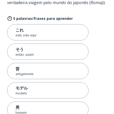
verdadeira viagem pelo mundo do japonês (Romaji).
5 palavras/frases para aprender
これ
este; este aqui
そう
então; assim
昔
antigamente
モデル
modelo
男
homem