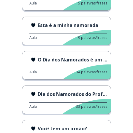
Aula
5
palavras/frases
Esta é a minha namorada
Aula
9
palavras/frases
O Dia dos Namorados é um negócio?
Aula
34
palavras/frases
Dia dos Namorados do Professor
Aula
33
palavras/frases
Você tem um irmão?