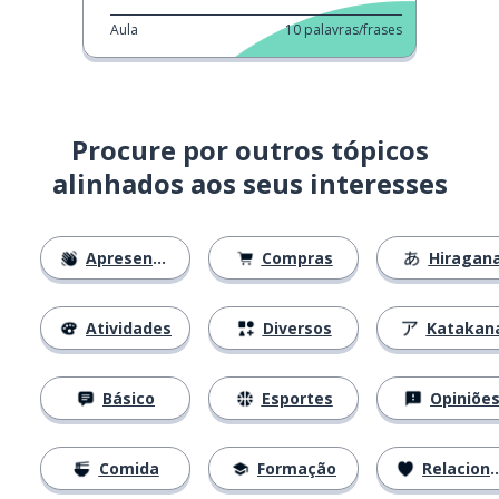
Aula
10
palavras/frases
Procure por outros tópicos
alinhados aos seus interesses
Apresentações
Compras
Hiragan
Atividades
Diversos
Katakan
Básico
Esportes
Opiniõe
Comida
Formação
Relacionamentos