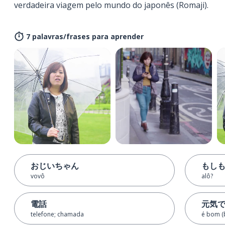
verdadeira viagem pelo mundo do japonês (Romaji).
7 palavras/frases para aprender
おじいちゃん
もし
vovô
alô?
電話
元気
telefone; chamada
é bom (