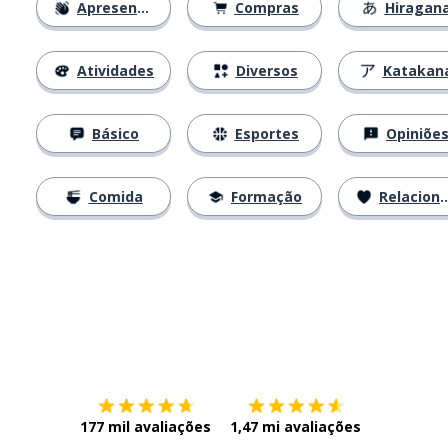
Apresentações
Compras
Hiragan
Atividades
Diversos
Katakan
Básico
Esportes
Opiniõe
Comida
Formação
Relacionamentos
Baixe na
App Store
Baixe na
177 mil avaliações
1,47 mi avaliações