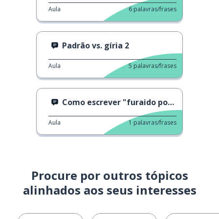
Aula
6
palavras/frases
Padrão vs. gíria 2
Aula
5
palavras/frases
Como escrever "furaido poteto"
Aula
1
palavras/frases
Procure por outros tópicos
alinhados aos seus interesses