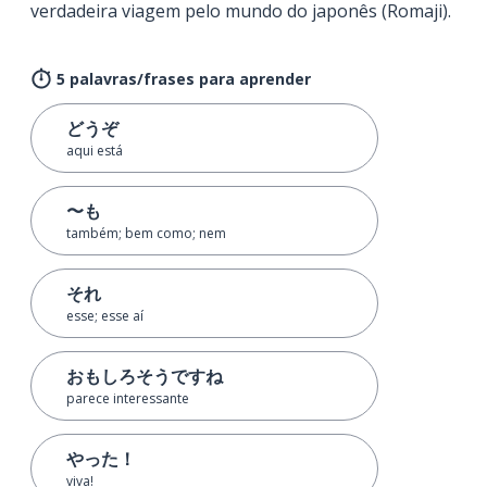
verdadeira viagem pelo mundo do japonês (Romaji).
5 palavras/frases para aprender
どうぞ
aqui está
〜も
também; bem como; nem
それ
esse; esse aí
おもしろそうですね
parece interessante
やった！
viva!