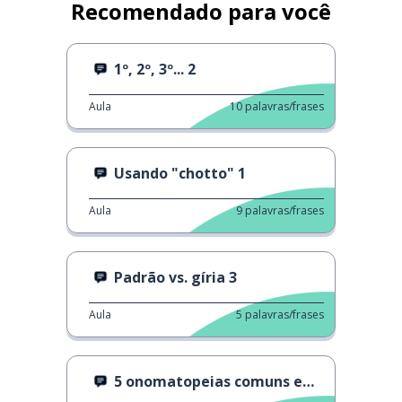
Recomendado para você
1º, 2º, 3º... 2
Aula
10
palavras/frases
Usando "chotto" 1
Aula
9
palavras/frases
Padrão vs. gíria 3
Aula
5
palavras/frases
5 onomatopeias comuns em japonês