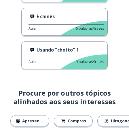
É chinês
Aula
6
palavras/frases
Usando "chotto" 1
Aula
9
palavras/frases
Procure por outros tópicos
alinhados aos seus interesses
Apresentações
Compras
Hiragan