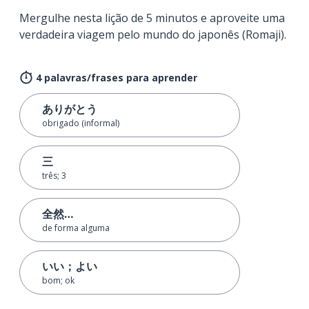
Mergulhe nesta lição de 5 minutos e aproveite uma
verdadeira viagem pelo mundo do japonês (Romaji).
4 palavras/frases para aprender
ありがとう
obrigado (informal)
三
três; 3
全然…
de forma alguma
いい；よい
bom; ok