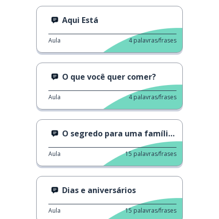
Aqui Está
Aula
4
palavras/frases
O que você quer comer?
Aula
4
palavras/frases
O segredo para uma família feliz
Aula
15
palavras/frases
Dias e aniversários
Aula
15
palavras/frases