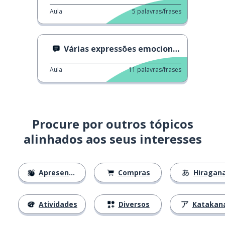
Aula
5
palavras/frases
Várias expressões emocionais
Aula
11
palavras/frases
Procure por outros tópicos
alinhados aos seus interesses
Apresentações
Compras
Hiragan
Atividades
Diversos
Katakan