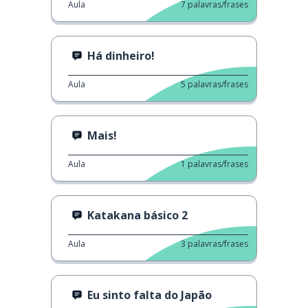
Aula
7
palavras/frases
Há dinheiro!
Aula
5
palavras/frases
Mais!
Aula
1
palavras/frases
Katakana básico 2
Aula
3
palavras/frases
Eu sinto falta do Japão