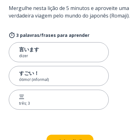
Mergulhe nesta lição de 5 minutos e aproveite uma
verdadeira viagem pelo mundo do japonês (Romaji).
3 palavras/frases para aprender
言います
dizer
すごい！
ótimo! (informal)
三
três; 3