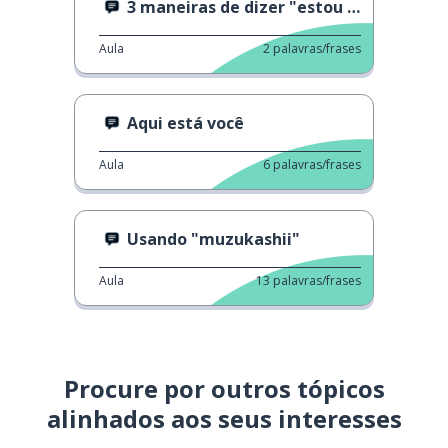
3 maneiras de dizer "estou com fome"
Aula
2
palavras/frases
Aqui está você
Aula
6
palavras/frases
Usando "muzukashii"
Aula
13
palavras/frases
Procure por outros tópicos
alinhados aos seus interesses