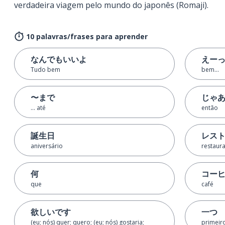
verdadeira viagem pelo mundo do japonês (Romaji).
10 palavras/frases para aprender
なんでもいいよ
えー
Tudo bem
bem...
〜まで
じゃ
... até
então
誕生日
レス
aniversário
restaur
何
コー
que
café
欲しいです
一つ
(eu; nós) quer; quero; (eu; nós) gostaria;
primeir