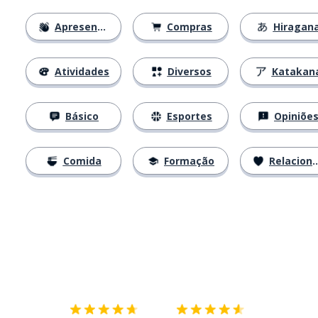
Apresentações
Compras
Hiragan
Atividades
Diversos
Katakan
Básico
Esportes
Opiniõe
Comida
Formação
Relacionamentos
Baixe na
App Store
Baixe na