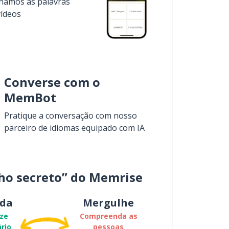
inamos as palavras
vídeos
Converse com o
MemBot
Pratique a conversação com nosso
parceiro de idiomas equipado com IA
ho secreto” do Memrise
da
Mergulhe
ze
Compreenda as
rio
pessoas