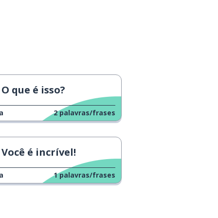
O que é isso?
a
2
palavras/frases
Você é incrível!
a
1
palavras/frases