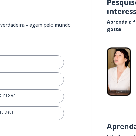
Pesquis
interes
Aprenda a f
a verdadeira viagem pelo mundo
gosta
o, não é?
eu Deus
Aprenda