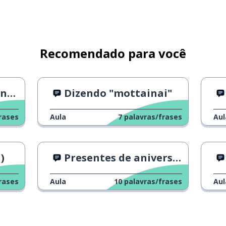
Recomendado para você
do
Dizendo "mottainai"
rases
Aula
7
palavras/frases
Aul
)
Presentes de aniversário
rases
Aula
10
palavras/frases
Aul