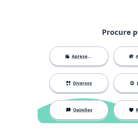
Procure p
Apresentações
A
Diversos
Opiniões
Re