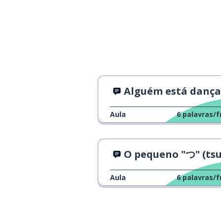
Alguém está dançan
Aula
6
palavras/f
O pequeno "つ" (tsu
Aula
6
palavras/f