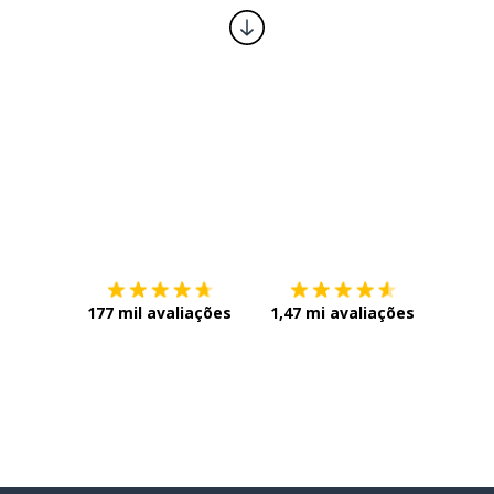
Baixe na
App Store
Baixe n
177 mil avaliações
1,47 mi avaliações