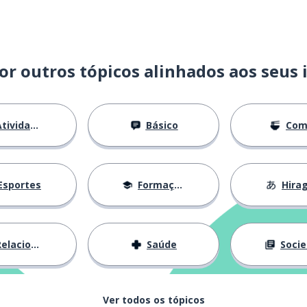
or outros tópicos alinhados aos seus 
tividades
Básico
Com
Esportes
Formação
Hira
lacionamentos
Saúde
Socied
Ver todos os tópicos