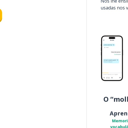
Nós lhe ens
usadas nos 
O “mol
Apren
Memori
vocabulá