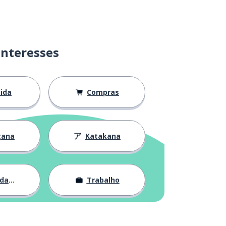
interesses
ida
Compras
gana
Katakana
ade
Trabalho