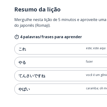
Resumo da lição
Mergulhe nesta lição de 5 minutos e aproveite um
do japonês (Romaji).
4 palavras/frases para aprender
este; este aqui
これ
fazer
やる
você é um gêni
てんさいですね
caramba; oh m
やばい