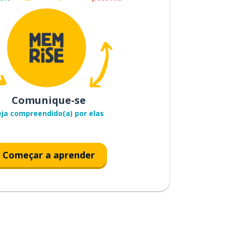
Comunique-se
eja compreendido(a) por elas
Começar a aprender