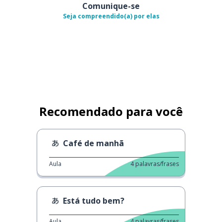
Comunique-se
Seja compreendido(a) por elas
Recomendado para você
Café de manhã
Aula
4
palavras/frases
Está tudo bem?
Aula
4
palavras/frases