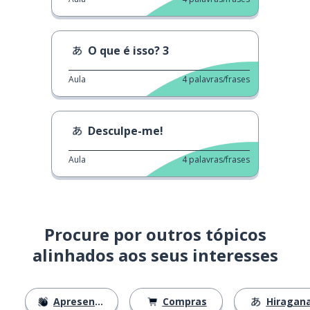
O que é isso? 3
Aula
4
palavras/frases
Desculpe-me!
Aula
4
palavras/frases
Procure por outros tópicos
alinhados aos seus interesses
Apresentações
Compras
Hiragan