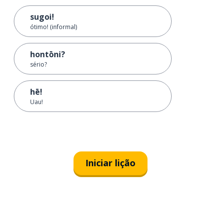
sugoi!
ótimo! (informal)
hontōni?
sério?
hē!
Uau!
Iniciar lição
Baixe na
App Store
Baixe na