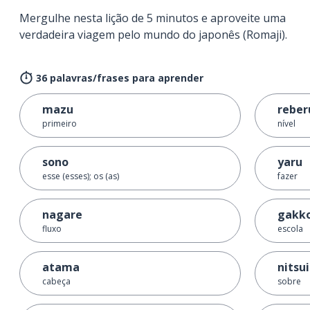
Mergulhe nesta lição de 5 minutos e aproveite uma
verdadeira viagem pelo mundo do japonês (Romaji).
36 palavras/frases para aprender
mazu
reber
primeiro
nível
sono
yaru
esse (esses); os (as)
fazer
nagare
gakk
fluxo
escola
atama
nitsu
cabeça
sobre