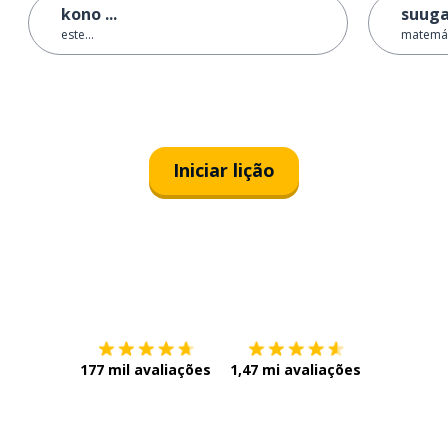
kono ...
suug
este...
matemát
Iniciar lição
Baixe na
App Store
Baixe na
177 mil avaliações
1,47 mi avaliações