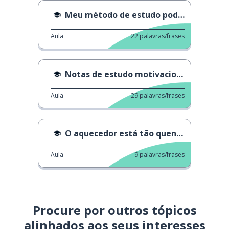
Meu método de estudo pode ser estranho
Aula
22
palavras/frases
Notas de estudo motivacionais
Aula
29
palavras/frases
O aquecedor está tão quente
Aula
9
palavras/frases
Procure por outros tópicos
alinhados aos seus interesses